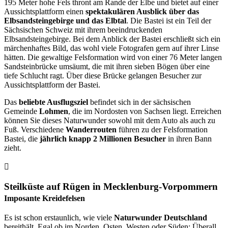
195 Meter hohe Fels thront am Rande der Elbe und bietet auf einer
Aussichtsplattform einen
spektakulären Ausblick über das
Elbsandsteingebirge und das Elbtal
. Die Bastei ist ein Teil der
Sächsischen Schweiz mit ihrem beeindruckenden
Elbsandsteingebirge. Bei dem Anblick der Bastei erschließt sich ein
märchenhaftes Bild, das wohl viele Fotografen gern auf ihrer Linse
hätten. Die gewaltige Felsformation wird von einer 76 Meter langen
Sandsteinbrücke umsäumt, die mit ihren sieben Bögen über eine
tiefe Schlucht ragt. Über diese Brücke gelangen Besucher zur
Aussichtsplattform der Bastei.
Das
beliebte Ausflugsziel
befindet sich in der sächsischen
Gemeinde
Lohmen
, die im Nordosten von Sachsen liegt. Erreichen
können Sie dieses Naturwunder sowohl mit dem Auto als auch zu
Fuß. Verschiedene
Wanderrouten
führen zu der Felsformation
Bastei, die
jährlich knapp 2 Millionen Besucher
in ihren Bann
zieht.
Steilküste auf Rügen in Mecklenburg-Vorpommern
Imposante Kreidefelsen
Es ist schon erstaunlich, wie viele
Naturwunder Deutschland
bereithält. Egal ob im Norden, Osten, Westen oder Süden: Überall