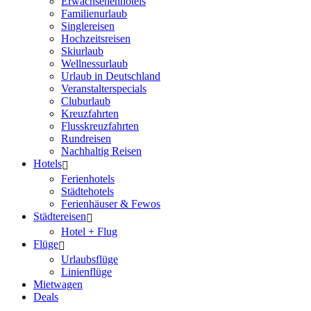
Erwachsenenhotels
Familienurlaub
Singlereisen
Hochzeitsreisen
Skiurlaub
Wellnessurlaub
Urlaub in Deutschland
Veranstalterspecials
Cluburlaub
Kreuzfahrten
Flusskreuzfahrten
Rundreisen
Nachhaltig Reisen
Hotels
Ferienhotels
Städtehotels
Ferienhäuser & Fewos
Städtereisen
Hotel + Flug
Flüge
Urlaubsflüge
Linienflüge
Mietwagen
Deals