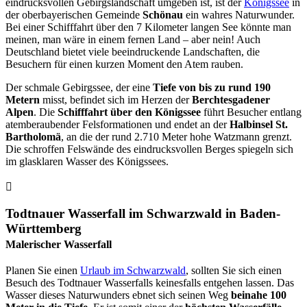
eindrucksvollen Gebirgslandschaft umgeben ist, ist der
Königssee
in
der oberbayerischen Gemeinde
Schönau
ein wahres Naturwunder.
Bei einer Schifffahrt über den 7 Kilometer langen See könnte man
meinen, man wäre in einem fernen Land – aber nein! Auch
Deutschland bietet viele beeindruckende Landschaften, die
Besuchern für einen kurzen Moment den Atem rauben.
Der schmale Gebirgssee, der eine
Tiefe von bis zu rund 190
Metern
misst, befindet sich im Herzen der
Berchtesgadener
Alpen
. Die
Schifffahrt über den Königssee
führt Besucher entlang
atemberaubender Felsformationen und endet an der
Halbinsel St.
Bartholomä
, an die der rund 2.710 Meter hohe Watzmann grenzt.
Die schroffen Felswände des eindrucksvollen Berges spiegeln sich
im glasklaren Wasser des Königssees.
Todtnauer Wasserfall im Schwarzwald in Baden-
Württemberg
Malerischer Wasserfall
Planen Sie einen
Urlaub im Schwarzwald
, sollten Sie sich einen
Besuch des Todtnauer Wasserfalls keinesfalls entgehen lassen. Das
Wasser dieses Naturwunders ebnet sich seinen Weg
beinahe 100