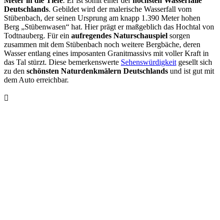
Meter in die Tiefe
. Er ist somit einer der
höchsten Wasserfälle
Deutschlands
. Gebildet wird der malerische Wasserfall vom
Stübenbach, der seinen Ursprung am knapp 1.390 Meter hohen
Berg „Stübenwasen“ hat. Hier prägt er maßgeblich das Hochtal von
Todtnauberg. Für ein
aufregendes Naturschauspiel
sorgen
zusammen mit dem Stübenbach noch weitere Bergbäche, deren
Wasser entlang eines imposanten Granitmassivs mit voller Kraft in
das Tal stürzt. Diese bemerkenswerte
Sehenswürdigkeit
gesellt sich
zu den
schönsten Naturdenkmälern Deutschlands
und ist gut mit
dem Auto erreichbar.