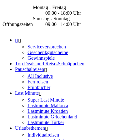
Montag - Freitag
09:00 - 18:00 Uhr
Samstag - Sonntag
Öffnungszeiten
09:00 - 14:00 Uhr
Serviceversprechen
Geschenkgutscheine
Gewinnspiele
Top Deals und Reise-Schnäppchen
Pauschalreisen
All Inclusive
Fernreisen
Frühbucher
Last Minute
Super Last Minute
Lastminute Mallorca
Lastminute Kroatien
Lastminute Griechenland
Lastminute Türkei
Urlaubsthemen
Individualreisen