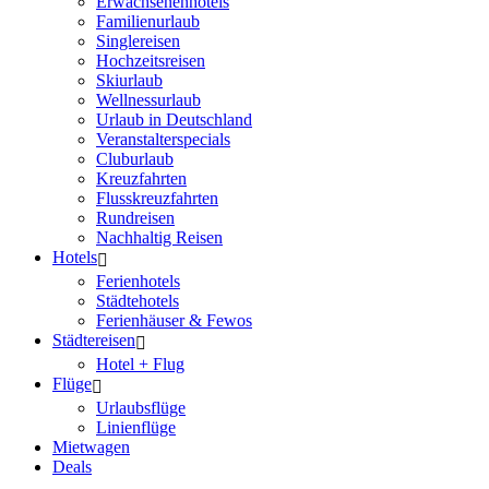
Erwachsenenhotels
Familienurlaub
Singlereisen
Hochzeitsreisen
Skiurlaub
Wellnessurlaub
Urlaub in Deutschland
Veranstalterspecials
Cluburlaub
Kreuzfahrten
Flusskreuzfahrten
Rundreisen
Nachhaltig Reisen
Hotels
Ferienhotels
Städtehotels
Ferienhäuser & Fewos
Städtereisen
Hotel + Flug
Flüge
Urlaubsflüge
Linienflüge
Mietwagen
Deals