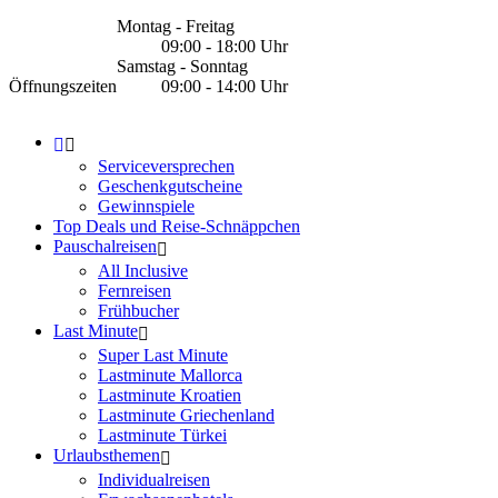
Montag - Freitag
09:00 - 18:00 Uhr
Samstag - Sonntag
Öffnungszeiten
09:00 - 14:00 Uhr
Serviceversprechen
Geschenkgutscheine
Gewinnspiele
Top Deals und Reise-Schnäppchen
Pauschalreisen
All Inclusive
Fernreisen
Frühbucher
Last Minute
Super Last Minute
Lastminute Mallorca
Lastminute Kroatien
Lastminute Griechenland
Lastminute Türkei
Urlaubsthemen
Individualreisen