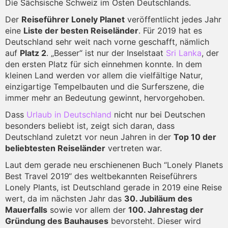
Die Sächsische Schweiz im Osten Deutschlands.
Der
Reiseführer Lonely Planet
veröffentlicht jedes Jahr
eine
Liste der besten Reiseländer
. Für 2019 hat es
Deutschland sehr weit nach vorne geschafft, nämlich
auf
Platz 2
. „Besser“ ist nur der Inselstaat
Sri Lanka
, der
den ersten Platz für sich einnehmen konnte. In dem
kleinen Land werden vor allem die vielfältige Natur,
einzigartige Tempelbauten und die Surferszene, die
immer mehr an Bedeutung gewinnt, hervorgehoben.
Dass
Urlaub in Deutschland
nicht nur bei Deutschen
besonders beliebt ist, zeigt sich daran, dass
Deutschland zuletzt vor neun Jahren in der
Top 10 der
beliebtesten Reiseländer
vertreten war.
Laut dem gerade neu erschienenen Buch “Lonely Planets
Best Travel 2019“ des weltbekannten Reiseführers
Lonely Plants, ist Deutschland gerade in 2019 eine Reise
wert, da im nächsten Jahr das
30. Jubiläum des
Mauerfalls
sowie vor allem der
100. Jahrestag der
Gründung des Bauhauses
bevorsteht. Dieser wird