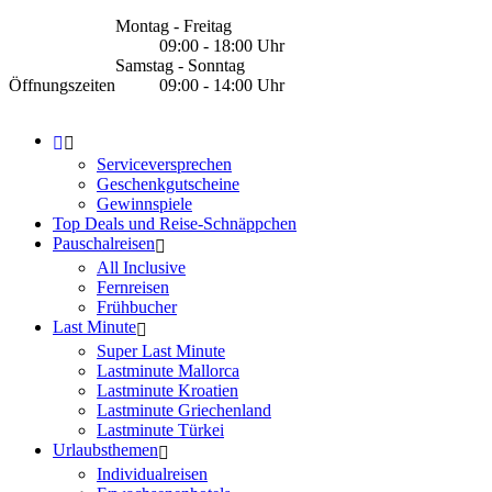
Montag - Freitag
09:00 - 18:00 Uhr
Samstag - Sonntag
Öffnungszeiten
09:00 - 14:00 Uhr
Serviceversprechen
Geschenkgutscheine
Gewinnspiele
Top Deals und Reise-Schnäppchen
Pauschalreisen
All Inclusive
Fernreisen
Frühbucher
Last Minute
Super Last Minute
Lastminute Mallorca
Lastminute Kroatien
Lastminute Griechenland
Lastminute Türkei
Urlaubsthemen
Individualreisen