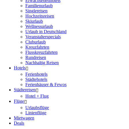
Erwachsenenhotels
Familienurlaub
Singlereisen
Hochzeitsreisen
Skiurlaub
Wellnessurlaub
Urlaub in Deutschland
Veranstalterspecials
Cluburlaub
Kreuzfahrten
Flusskreuzfahrten
Rundreisen
Nachhaltig Reisen
Hotels
Ferienhotels
Städtehotels
Ferienhäuser & Fewos
Städtereisen
Hotel + Flug
Flüge
Urlaubsflüge
Linienflüge
Mietwagen
Deals