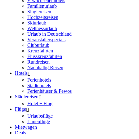
Erwachsenenhotels
Familienurlaub
Singlereisen
Hochzeitsreisen
Skiurlaub
Wellnessurlaub
Urlaub in Deutschland
Veranstalterspecials
Cluburlaub
Kreuzfahrten
Flusskreuzfahrten
Rundreisen
Nachhaltig Reisen
Hotels
Ferienhotels
Städtehotels
Ferienhäuser & Fewos
Städtereisen
Hotel + Flug
Flüge
Urlaubsflüge
Linienflüge
Mietwagen
Deals