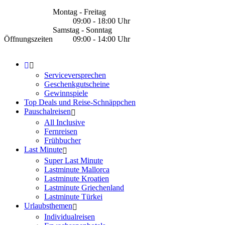
Montag - Freitag
09:00 - 18:00 Uhr
Samstag - Sonntag
Öffnungszeiten
09:00 - 14:00 Uhr
Serviceversprechen
Geschenkgutscheine
Gewinnspiele
Top Deals und Reise-Schnäppchen
Pauschalreisen
All Inclusive
Fernreisen
Frühbucher
Last Minute
Super Last Minute
Lastminute Mallorca
Lastminute Kroatien
Lastminute Griechenland
Lastminute Türkei
Urlaubsthemen
Individualreisen