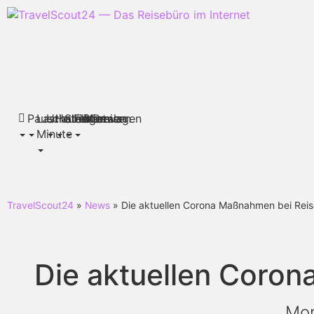
Pauschalreisen
Last
Urlaubsthemen
Hotels
Städtereisen
Flüge
Mietwagen
Deals
Minute
TravelScout24
»
News
» Die aktuellen Corona Maßnahmen bei Reis
Die aktuellen Coro
Mon