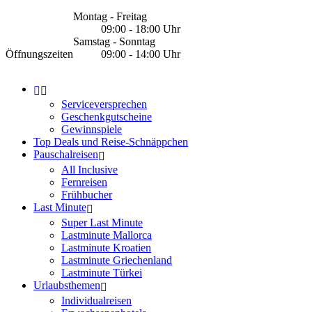
Montag - Freitag
09:00 - 18:00 Uhr
Samstag - Sonntag
Öffnungszeiten
09:00 - 14:00 Uhr
Serviceversprechen
Geschenkgutscheine
Gewinnspiele
Top Deals und Reise-Schnäppchen
Pauschalreisen
All Inclusive
Fernreisen
Frühbucher
Last Minute
Super Last Minute
Lastminute Mallorca
Lastminute Kroatien
Lastminute Griechenland
Lastminute Türkei
Urlaubsthemen
Individualreisen