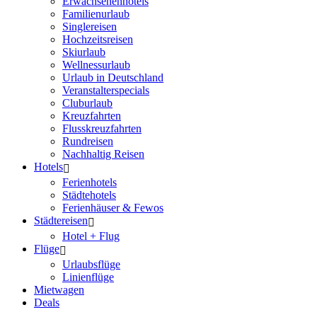
Erwachsenenhotels
Familienurlaub
Singlereisen
Hochzeitsreisen
Skiurlaub
Wellnessurlaub
Urlaub in Deutschland
Veranstalterspecials
Cluburlaub
Kreuzfahrten
Flusskreuzfahrten
Rundreisen
Nachhaltig Reisen
Hotels
Ferienhotels
Städtehotels
Ferienhäuser & Fewos
Städtereisen
Hotel + Flug
Flüge
Urlaubsflüge
Linienflüge
Mietwagen
Deals