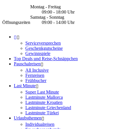
Montag - Freitag
09:00 - 18:00 Uhr
Samstag - Sonntag
Öffnungszeiten
09:00 - 14:00 Uhr
Serviceversprechen
Geschenkgutscheine
Gewinnspiele
Top Deals und Reise-Schnäppchen
Pauschalreisen
All Inclusive
Fernreisen
Frühbucher
Last Minute
Super Last Minute
Lastminute Mallorca
Lastminute Kroatien
Lastminute Griechenland
Lastminute Türkei
Urlaubsthemen
Individualreisen