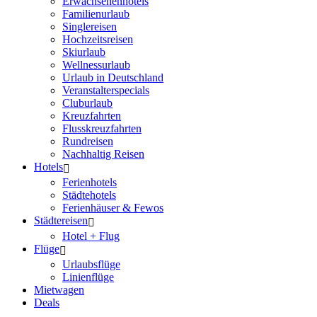
Erwachsenenhotels
Familienurlaub
Singlereisen
Hochzeitsreisen
Skiurlaub
Wellnessurlaub
Urlaub in Deutschland
Veranstalterspecials
Cluburlaub
Kreuzfahrten
Flusskreuzfahrten
Rundreisen
Nachhaltig Reisen
Hotels
Ferienhotels
Städtehotels
Ferienhäuser & Fewos
Städtereisen
Hotel + Flug
Flüge
Urlaubsflüge
Linienflüge
Mietwagen
Deals