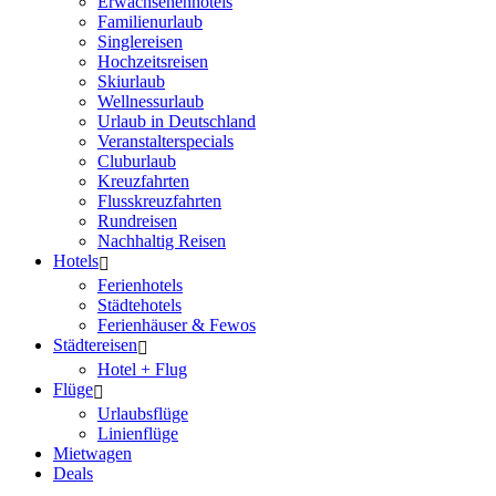
Erwachsenenhotels
Familienurlaub
Singlereisen
Hochzeitsreisen
Skiurlaub
Wellnessurlaub
Urlaub in Deutschland
Veranstalterspecials
Cluburlaub
Kreuzfahrten
Flusskreuzfahrten
Rundreisen
Nachhaltig Reisen
Hotels
Ferienhotels
Städtehotels
Ferienhäuser & Fewos
Städtereisen
Hotel + Flug
Flüge
Urlaubsflüge
Linienflüge
Mietwagen
Deals