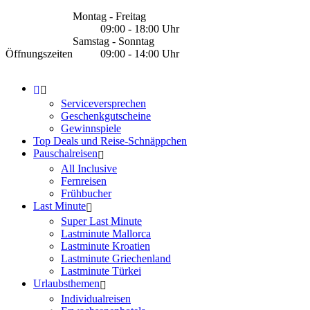
Montag - Freitag
09:00 - 18:00 Uhr
Samstag - Sonntag
Öffnungszeiten
09:00 - 14:00 Uhr
Serviceversprechen
Geschenkgutscheine
Gewinnspiele
Top Deals und Reise-Schnäppchen
Pauschalreisen
All Inclusive
Fernreisen
Frühbucher
Last Minute
Super Last Minute
Lastminute Mallorca
Lastminute Kroatien
Lastminute Griechenland
Lastminute Türkei
Urlaubsthemen
Individualreisen