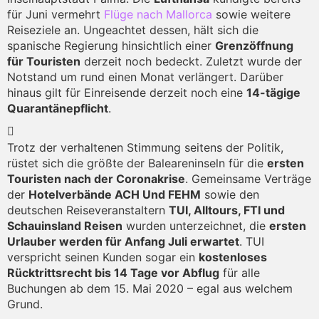
für Juni vermehrt
Flüge nach Mallorca
sowie weitere
Reiseziele an. Ungeachtet dessen, hält sich die
spanische Regierung hinsichtlich einer
Grenzöffnung
für Touristen
derzeit noch bedeckt. Zuletzt wurde der
Notstand um rund einen Monat verlängert. Darüber
hinaus gilt für Einreisende derzeit noch eine
14-tägige
Quarantänepflicht
.
Trotz der verhaltenen Stimmung seitens der Politik,
rüstet sich die größte der Baleareninseln für die
ersten
Touristen nach der Coronakrise
. Gemeinsame Verträge
der
Hotelverbände ACH Und FEHM
sowie den
deutschen Reiseveranstaltern
TUI, Alltours, FTI und
Schauinsland Reisen
wurden unterzeichnet, die
ersten
Urlauber werden für Anfang Juli erwartet
. TUI
verspricht seinen Kunden sogar ein
kostenloses
Rücktrittsrecht bis 14 Tage vor Abflug
für alle
Buchungen ab dem 15. Mai 2020 – egal aus welchem
Grund.