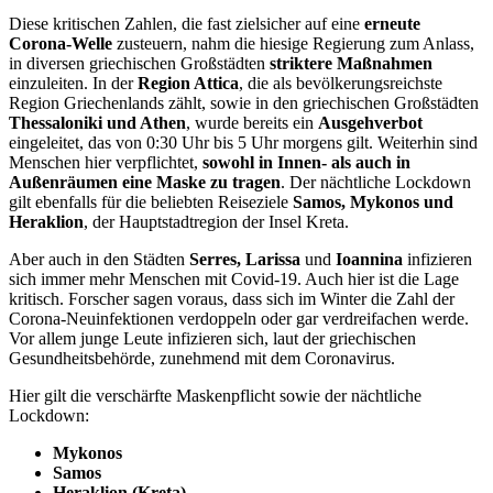
Diese kritischen Zahlen, die fast zielsicher auf eine
erneute
Corona-Welle
zusteuern, nahm die hiesige Regierung zum Anlass,
in diversen griechischen Großstädten
striktere Maßnahmen
einzuleiten. In der
Region Attica
, die als bevölkerungsreichste
Region Griechenlands zählt, sowie in den griechischen Großstädten
Thessaloniki und Athen
, wurde bereits ein
Ausgehverbot
eingeleitet, das von 0:30 Uhr bis 5 Uhr morgens gilt. Weiterhin sind
Menschen hier verpflichtet,
sowohl in Innen- als auch in
Außenräumen eine Maske zu tragen
. Der nächtliche Lockdown
gilt ebenfalls für die beliebten Reiseziele
Samos, Mykonos und
Heraklion
, der Hauptstadtregion der Insel Kreta.
Aber auch in den Städten
Serres, Larissa
und
Ioannina
infizieren
sich immer mehr Menschen mit Covid-19. Auch hier ist die Lage
kritisch. Forscher sagen voraus, dass sich im Winter die Zahl der
Corona-Neuinfektionen verdoppeln oder gar verdreifachen werde.
Vor allem junge Leute infizieren sich, laut der griechischen
Gesundheitsbehörde, zunehmend mit dem Coronavirus.
Hier gilt die verschärfte Maskenpflicht sowie der nächtliche
Lockdown:
Mykonos
Samos
Heraklion (Kreta)