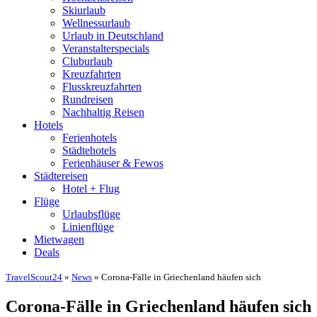
Skiurlaub
Wellnessurlaub
Urlaub in Deutschland
Veranstalterspecials
Cluburlaub
Kreuzfahrten
Flusskreuzfahrten
Rundreisen
Nachhaltig Reisen
Hotels
Ferienhotels
Städtehotels
Ferienhäuser & Fewos
Städtereisen
Hotel + Flug
Flüge
Urlaubsflüge
Linienflüge
Mietwagen
Deals
TravelScout24
»
News
» Corona-Fälle in Griechenland häufen sich
Corona-Fälle in Griechenland häufen sich