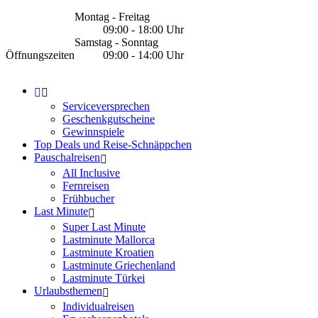
Montag - Freitag
09:00 - 18:00 Uhr
Samstag - Sonntag
Öffnungszeiten
09:00 - 14:00 Uhr
Serviceversprechen
Geschenkgutscheine
Gewinnspiele
Top Deals und Reise-Schnäppchen
Pauschalreisen
All Inclusive
Fernreisen
Frühbucher
Last Minute
Super Last Minute
Lastminute Mallorca
Lastminute Kroatien
Lastminute Griechenland
Lastminute Türkei
Urlaubsthemen
Individualreisen