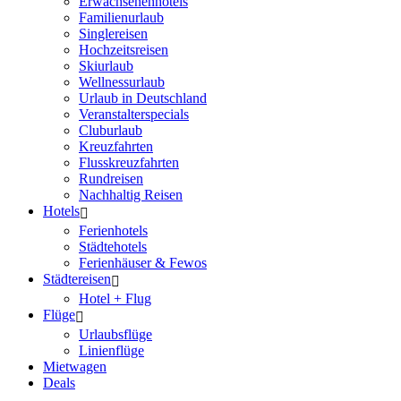
Erwachsenenhotels
Familienurlaub
Singlereisen
Hochzeitsreisen
Skiurlaub
Wellnessurlaub
Urlaub in Deutschland
Veranstalterspecials
Cluburlaub
Kreuzfahrten
Flusskreuzfahrten
Rundreisen
Nachhaltig Reisen
Hotels
Ferienhotels
Städtehotels
Ferienhäuser & Fewos
Städtereisen
Hotel + Flug
Flüge
Urlaubsflüge
Linienflüge
Mietwagen
Deals