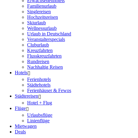
Erwachsenenhotels
Familienurlaub
Singlereisen
Hochzeitsreisen
Skiurlaub
Wellnessurlaub
Urlaub in Deutschland
Veranstalterspecials
Cluburlaub
Kreuzfahrten
Flusskreuzfahrten
Rundreisen
Nachhaltig Reisen
Hotels
Ferienhotels
Städtehotels
Ferienhäuser & Fewos
Städtereisen
Hotel + Flug
Flüge
Urlaubsflüge
Linienflüge
Mietwagen
Deals