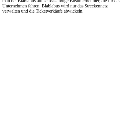
man bei Blablabus auf selbstständige Busunternehmer, die für das
Unternehmen fahren. Blablabus wird nur das Streckennetz
verwalten und die Ticketverkäufe abwickeln.