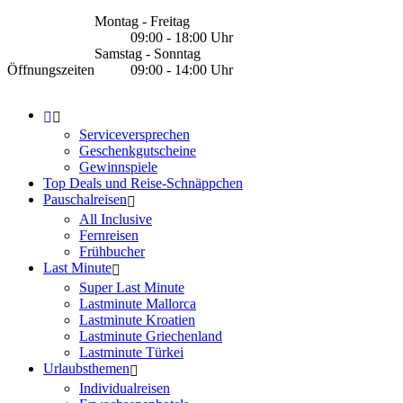
Montag - Freitag
09:00 - 18:00 Uhr
Samstag - Sonntag
Öffnungszeiten
09:00 - 14:00 Uhr
Serviceversprechen
Geschenkgutscheine
Gewinnspiele
Top Deals und Reise-Schnäppchen
Pauschalreisen
All Inclusive
Fernreisen
Frühbucher
Last Minute
Super Last Minute
Lastminute Mallorca
Lastminute Kroatien
Lastminute Griechenland
Lastminute Türkei
Urlaubsthemen
Individualreisen