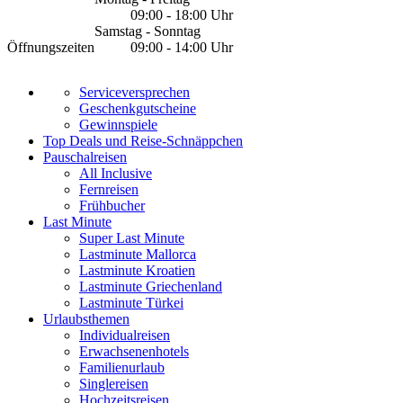
09:00 - 18:00 Uhr
Samstag - Sonntag
Öffnungszeiten
09:00 - 14:00 Uhr
Serviceversprechen
Geschenkgutscheine
Gewinnspiele
Top Deals und Reise-Schnäppchen
Pauschalreisen
All Inclusive
Fernreisen
Frühbucher
Last Minute
Super Last Minute
Lastminute Mallorca
Lastminute Kroatien
Lastminute Griechenland
Lastminute Türkei
Urlaubsthemen
Individualreisen
Erwachsenenhotels
Familienurlaub
Singlereisen
Hochzeitsreisen