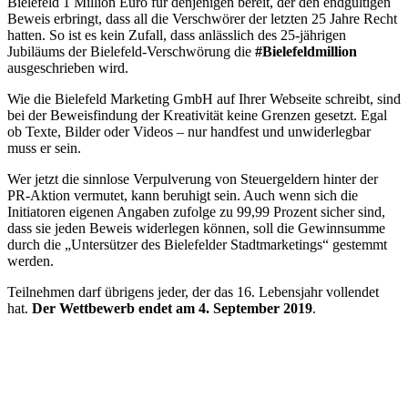
Bielefeld 1 Million Euro für denjenigen bereit, der den endgültigen
Beweis erbringt, dass all die Verschwörer der letzten 25 Jahre Recht
hatten. So ist es kein Zufall, dass anlässlich des 25-jährigen
Jubiläums der Bielefeld-Verschwörung die
#Bielefeldmillion
ausgeschrieben wird.
Wie die Bielefeld Marketing GmbH auf Ihrer Webseite schreibt, sind
bei der Beweisfindung der Kreativität keine Grenzen gesetzt. Egal
ob Texte, Bilder oder Videos – nur handfest und unwiderlegbar
muss er sein.
Wer jetzt die sinnlose Verpulverung von Steuergeldern hinter der
PR-Aktion vermutet, kann beruhigt sein. Auch wenn sich die
Initiatoren eigenen Angaben zufolge zu 99,99 Prozent sicher sind,
dass sie jeden Beweis widerlegen können, soll die Gewinnsumme
durch die „Untersützer des Bielefelder Stadtmarketings“ gestemmt
werden.
Teilnehmen darf übrigens jeder, der das 16. Lebensjahr vollendet
hat.
Der Wettbewerb endet am 4. September 2019
.