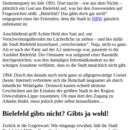
Studentenparty im Jahr 1993. Dort taucht – wie aus dem Nichts –
plötzlich ein Gast aus Bielefeld auf, was bei den Anwesenden auf
Fragezeichen stößt. „Bielefeld? Das gibts doch gar nicht“
entgegenet einer der Feiernden, dem die Stadt in
NRW
gänzlich
unbekannt ist.
Anschließend griff Achim Held den Satz auf, um
Verschwörungstheorien ins Lächerliche zu ziehen – und lies dafür
die Stadt Bielefeld kurzerhand „verschwinden“. Naja, nicht so ganz.
Als er nach der Party auf der A2 unterwegs war, passierte er die
Ausfahrt Bielefeld. Der Ortsname war aufgrund einer Baustelle
durchgestrichen, was den damaligen Informatikstudent zu der
witzigen Annahme verführte, dass es die Stadt tatsächlich nicht gibt.
1994: Durch das damals noch nicht ganz so allgegenwärtige Usenet
(heute: Internet) verbreitete sich die Botschaft langsamer als durch
mündliche Weitergabe. Dennoch kamen schnell abstruse
Geschichten um die Existenz der größten Stadt in der Region
Ostwestfalen-Lippe zusammen. Ob man dort den Zugang zu
Atlantis findet, muss jedoch jeder selbst herausfinden…
Bielefeld gibts nicht? Gibts ja wohl!
Zurück in die Gegenwart: Wie eingangs erwähnt, hält die Stadt