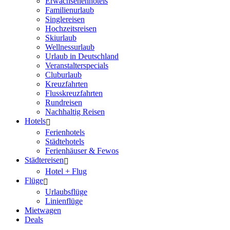
Erwachsenenhotels
Familienurlaub
Singlereisen
Hochzeitsreisen
Skiurlaub
Wellnessurlaub
Urlaub in Deutschland
Veranstalterspecials
Cluburlaub
Kreuzfahrten
Flusskreuzfahrten
Rundreisen
Nachhaltig Reisen
Hotels
Ferienhotels
Städtehotels
Ferienhäuser & Fewos
Städtereisen
Hotel + Flug
Flüge
Urlaubsflüge
Linienflüge
Mietwagen
Deals