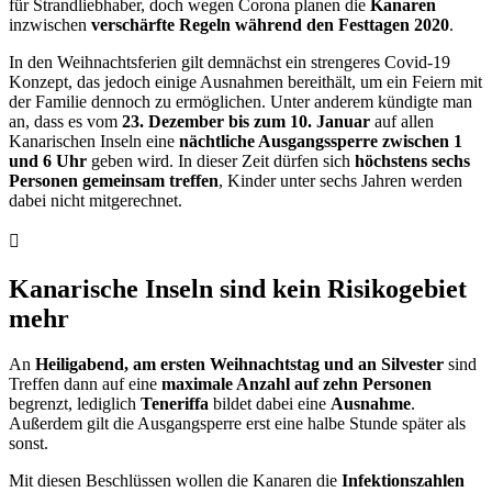
für Strandliebhaber, doch wegen Corona planen die
Kanaren
inzwischen
verschärfte Regeln während den Festtagen 2020
.
In den Weihnachtsferien gilt demnächst ein strengeres Covid-19
Konzept, das jedoch einige Ausnahmen bereithält, um ein Feiern mit
der Familie dennoch zu ermöglichen. Unter anderem kündigte man
an, dass es vom
23. Dezember bis zum 10. Januar
auf allen
Kanarischen Inseln eine
nächtliche Ausgangssperre zwischen 1
und 6 Uhr
geben wird. In dieser Zeit dürfen sich
höchstens sechs
Personen gemeinsam treffen
, Kinder unter sechs Jahren werden
dabei nicht mitgerechnet.
Kanarische Inseln sind kein Risikogebiet
mehr
An
Heiligabend, am ersten Weihnachtstag und an Silvester
sind
Treffen dann auf eine
maximale Anzahl auf zehn Personen
begrenzt, lediglich
Teneriffa
bildet dabei eine
Ausnahme
.
Außerdem gilt die Ausgangsperre erst eine halbe Stunde später als
sonst.
Mit diesen Beschlüssen wollen die Kanaren die
Infektionszahlen