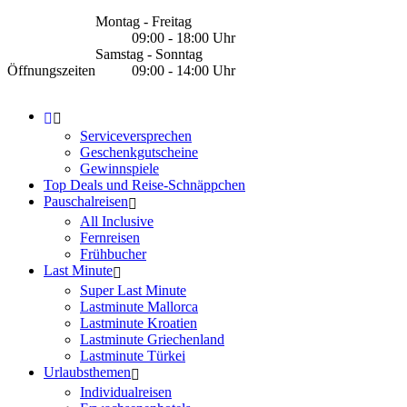
Montag - Freitag
09:00 - 18:00 Uhr
Samstag - Sonntag
Öffnungszeiten
09:00 - 14:00 Uhr
Serviceversprechen
Geschenkgutscheine
Gewinnspiele
Top Deals und Reise-Schnäppchen
Pauschalreisen
All Inclusive
Fernreisen
Frühbucher
Last Minute
Super Last Minute
Lastminute Mallorca
Lastminute Kroatien
Lastminute Griechenland
Lastminute Türkei
Urlaubsthemen
Individualreisen