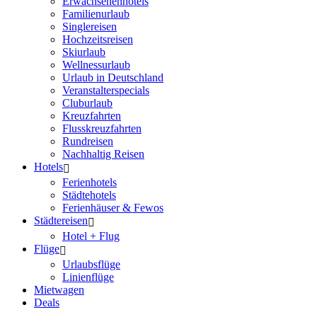
Erwachsenenhotels
Familienurlaub
Singlereisen
Hochzeitsreisen
Skiurlaub
Wellnessurlaub
Urlaub in Deutschland
Veranstalterspecials
Cluburlaub
Kreuzfahrten
Flusskreuzfahrten
Rundreisen
Nachhaltig Reisen
Hotels
Ferienhotels
Städtehotels
Ferienhäuser & Fewos
Städtereisen
Hotel + Flug
Flüge
Urlaubsflüge
Linienflüge
Mietwagen
Deals