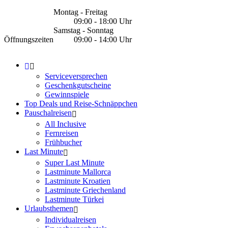
Montag - Freitag
09:00 - 18:00 Uhr
Samstag - Sonntag
Öffnungszeiten
09:00 - 14:00 Uhr
Serviceversprechen
Geschenkgutscheine
Gewinnspiele
Top Deals und Reise-Schnäppchen
Pauschalreisen
All Inclusive
Fernreisen
Frühbucher
Last Minute
Super Last Minute
Lastminute Mallorca
Lastminute Kroatien
Lastminute Griechenland
Lastminute Türkei
Urlaubsthemen
Individualreisen