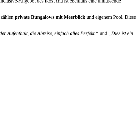
nclusive-Angebot des Ikos Aria ist ebenfalls eine umfassende
s zählen
private Bungalows mit Meerblick
und eigenem Pool. Diese
er Aufenthalt, die Abreise, einfach alles Perfekt.“
und
„Dies ist ein