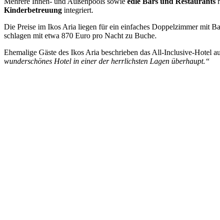
Mehrere Innen- und Außenpools sowie
edle Bars und Restaurants
r
Kinderbetreuung
integriert.
Die Preise im Ikos Aria liegen für ein einfaches Doppelzimmer mit B
schlagen mit etwa 870 Euro pro Nacht zu Buche.
Ehemalige Gäste des Ikos Aria beschrieben das All-Inclusive-Hotel 
wunderschönes Hotel in einer der herrlichsten Lagen überhaupt.“