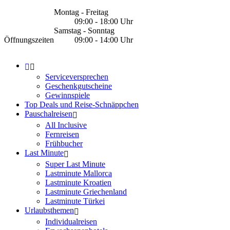
Montag - Freitag
09:00 - 18:00 Uhr
Samstag - Sonntag
Öffnungszeiten
09:00 - 14:00 Uhr
Serviceversprechen
Geschenkgutscheine
Gewinnspiele
Top Deals und Reise-Schnäppchen
Pauschalreisen
All Inclusive
Fernreisen
Frühbucher
Last Minute
Super Last Minute
Lastminute Mallorca
Lastminute Kroatien
Lastminute Griechenland
Lastminute Türkei
Urlaubsthemen
Individualreisen