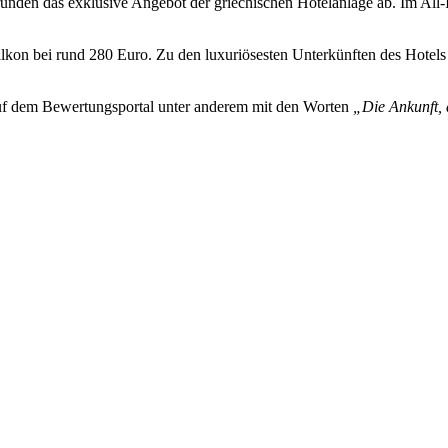
unden das exklusive Angebot der griechischen Hotelanlage ab. Im All-I
alkon bei rund 280 Euro. Zu den luxuriösesten Unterkünften des Hotel
auf dem Bewertungsportal unter anderem mit den Worten
„Die Ankunft, d