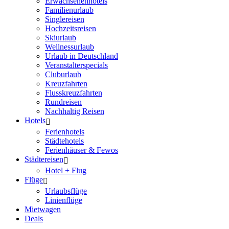
Erwachsenenhotels
Familienurlaub
Singlereisen
Hochzeitsreisen
Skiurlaub
Wellnessurlaub
Urlaub in Deutschland
Veranstalterspecials
Cluburlaub
Kreuzfahrten
Flusskreuzfahrten
Rundreisen
Nachhaltig Reisen
Hotels
Ferienhotels
Städtehotels
Ferienhäuser & Fewos
Städtereisen
Hotel + Flug
Flüge
Urlaubsflüge
Linienflüge
Mietwagen
Deals