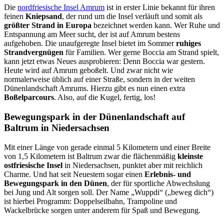
Die
nordfriesische Insel Amrum
ist in erster Linie bekannt für ihren
feinen
Kniepsand
, der rund um die Insel verläuft und somit als
größter Strand in Europa
bezeichnet werden kann. Wer Ruhe und
Entspannung am Meer sucht, der ist auf Amrum bestens
aufgehoben. Die unaufgeregte Insel bietet im Sommer
ruhiges
Strandvergnügen
für Familien. Wer gerne Boccia am Strand spielt,
kann jetzt etwas Neues ausprobieren: Denn Boccia war gestern.
Heute wird auf Amrum geboßelt. Und zwar nicht wie
normalerweise üblich auf einer Straße, sondern in der weiten
Dünenlandschaft Amrums. Hierzu gibt es nun einen extra
Boßelparcours
. Also, auf die Kugel, fertig, los!
Bewegungspark in der Dünenlandschaft auf
Baltrum in Niedersachsen
Mit einer Länge von gerade einmal 5 Kilometern und einer Breite
von 1,5 Kilometern ist Baltrum zwar die flächenmäßig
kleinste
ostfriesische Insel
in Niedersachsen, punktet aber mit reichlich
Charme. Und hat seit Neuestem sogar einen
Erlebnis- und
Bewegungspark in den Dünen
, der für sportliche Abwechslung
bei Jung und Alt sorgen soll. Der Name „Wuppdi“ („beweg dich“)
ist hierbei Programm: Doppelseilbahn, Trampoline und
Wackelbrücke sorgen unter anderem für Spaß und Bewegung.