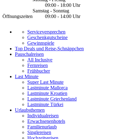
09:00 - 18:00 Uhr
Samstag - Sonntag
Öffnungszeiten
09:00 - 14:00 Uhr
Serviceversprechen
Geschenkgutscheine
Gewinnspiele
Top Deals und Reise-Schnäppchen
Pauschalreisen
All Inclusive
Fernreisen
Frühbucher
Last Minute
Super Last Minute
Lastminute Mallorca
Lastminute Kroatien
Lastminute Griechenland
Lastminute Türkei
Urlaubsthemen
Individualreisen
Erwachsenenhotels
Familienurlaub
Singlereisen
Hochzeitsreisen