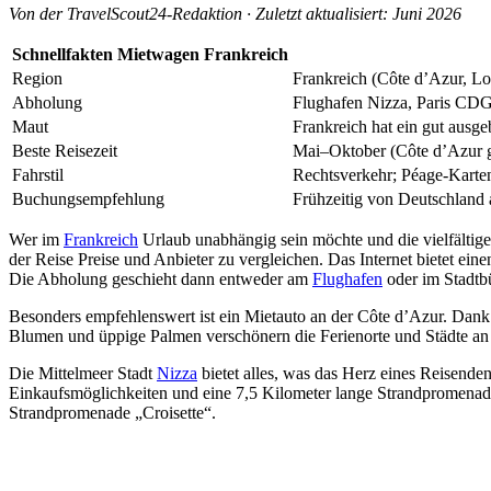
Von der TravelScout24-Redaktion · Zuletzt aktualisiert: Juni 2026
Schnellfakten Mietwagen Frankreich
Region
Frankreich (Côte d’Azur, Lo
Abholung
Flughafen Nizza, Paris CDG/
Maut
Frankreich hat ein gut ausg
Beste Reisezeit
Mai–Oktober (Côte d’Azur g
Fahrstil
Rechtsverkehr; Péage-Karte
Buchungsempfehlung
Frühzeitig von Deutschland a
Wer im
Frankreich
Urlaub unabhängig sein möchte und die vielfältige
der Reise Preise und Anbieter zu vergleichen. Das Internet bietet ei
Die Abholung geschieht dann entweder am
Flughafen
oder im Stadtb
Besonders empfehlenswert ist ein Mietauto an der Côte d’Azur. Dank 
Blumen und üppige Palmen verschönern die Ferienorte und Städte an
Die Mittelmeer Stadt
Nizza
bietet alles, was das Herz eines Reisenden
Einkaufsmöglichkeiten und eine 7,5 Kilometer lange Strandpromenade m
Strandpromenade „Croisette“.