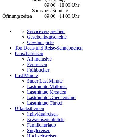
09:00 - 18:00 Uhr
Samstag - Sonntag
Öffnungszeiten
09:00 - 14:00 Uhr
Serviceversprechen
Geschenkgutscheine
Gewinnspiele
Top Deals und Reise-Schnäppchen
Pauschalreisen
All Inclusive
Fernreisen
Frühbucher
Last Minute
Super Last Minute
Lastminute Mallorca
Lastminute Kroatien
Lastminute Griechenland
Lastminute Türkei
Urlaubsthemen
Individualreisen
Erwachsenenhotels
Familienurlaub
Singlereisen
Hochzeitsreisen