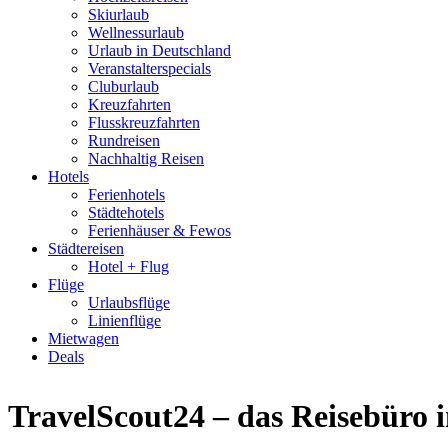
Skiurlaub
Wellnessurlaub
Urlaub in Deutschland
Veranstalterspecials
Cluburlaub
Kreuzfahrten
Flusskreuzfahrten
Rundreisen
Nachhaltig Reisen
Hotels
Ferienhotels
Städtehotels
Ferienhäuser & Fewos
Städtereisen
Hotel + Flug
Flüge
Urlaubsflüge
Linienflüge
Mietwagen
Deals
TravelScout24 – das Reisebüro 