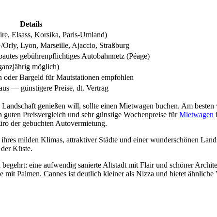
Details
ire, Elsass, Korsika, Paris-Umland)
Orly, Lyon, Marseille, Ajaccio, Straßburg
ebautes gebührenpflichtiges Autobahnnetz (Péage)
anzjährig möglich)
n oder Bargeld für Mautstationen empfohlen
us — günstigere Preise, dt. Vertrag
 Landschaft genießen will, sollte einen Mietwagen buchen. Am besten 
nen guten Preisvergleich und sehr günstige Wochenpreise für
Mietwagen
i
üro der gebuchten Autovermietung.
ihres milden Klimas, attraktiver Städte und einer wunderschönen Landsc
 der Küste.
 begehrt: eine aufwendig sanierte Altstadt mit Flair und schöner Archit
it Palmen. Cannes ist deutlich kleiner als Nizza und bietet ähnliche V