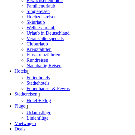
Erwachsenenhotels
Familienurlaub
Singlereisen
Hochzeitsreisen
Skiurlaub
Wellnessurlaub
Urlaub in Deutschland
Veranstalterspecials
Cluburlaub
Kreuzfahrten
Flusskreuzfahrten
Rundreisen
Nachhaltig Reisen
Hotels
Ferienhotels
Städtehotels
Ferienhäuser & Fewos
Städtereisen
Hotel + Flug
Flüge
Urlaubsflüge
Linienflüge
Mietwagen
Deals