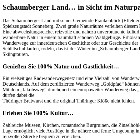
Schaumberger Land… in Sicht im Naturp
Das Schaumberger Land mit seiner Gemeinde Frankenblick (Effelder
Spielzeugstadt Sonneberg. Zwei große Naturräume verleihen diesem 
Eine abwechslungsreiche, reizvolle und nahezu unverbrauchte kulturhist
wanderbare Natur in einem traumhaft schönen Waldgebirge. Erholsame
Wanderwege zur innerdeutschen Geschichte oder zur Geschichte der S
Schlittschuhlaufen, rodeln, das ist der Winter im „Schaumberger La
Skiingtouren.
Genießen Sie 100% Natur und Gastlichkeit…
Ein vielseitiges Radwanderwegenetz und eine Vielzahl von Wander
Deutschlands. Auf dem zertifizierten Wanderweg „Goldpfad“ können 
Mit dem „Jakobsweg“ durchquert ein europaweiter Wanderweg das „S
dürfen dabei die
Thüringer Bratwurst und die original Thüringer Klöße nicht fehlen.
Erleben Sie 100% Kultur…
Zahlreiche Museen, Kirchen, romantische Burgruinen, die Zinselhöhle
Lage ermöglicht viele Ausflüge in die nähere und ferne Umgebung im 
reizvollen Strecke bequem zu erreichen.