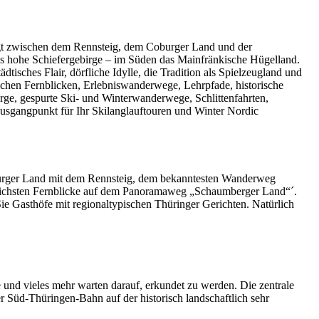
gt zwischen dem Rennsteig, dem Coburger Land und der
as hohe Schiefergebirge – im Süden das Mainfränkische Hügelland.
tisches Flair, dörfliche Idylle, die Tradition als Spielzeugland und
ichen Fernblicken, Erlebniswanderwege, Lehrpfade, historische
rge, gespurte Ski- und Winterwanderwege, Schlittenfahrten,
usgangpunkt für Ihr Skilanglauftouren und Winter Nordic
burger Land mit dem Rennsteig, dem bekanntesten Wanderweg
rlichsten Fernblicke auf dem Panoramaweg „Schaumberger Land“´.
Gasthöfe mit regionaltypischen Thüringer Gerichten. Natürlich
 und vieles mehr warten darauf, erkundet zu werden. Die zentrale
r Süd-Thüringen-Bahn auf der historisch landschaftlich sehr