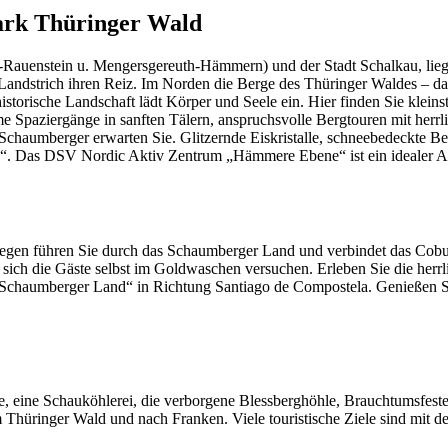
ark Thüringer Wald
-Rauenstein u. Mengersgereuth-Hämmern) und der Stadt Schalkau, lie
Landstrich ihren Reiz. Im Norden die Berge des Thüringer Waldes – d
orische Landschaft lädt Körper und Seele ein. Hier finden Sie kleinstäd
 Spaziergänge in sanften Tälern, anspruchsvolle Bergtouren mit herrl
chaumberger erwarten Sie. Glitzernde Eiskristalle, schneebedeckte Be
nd“. Das DSV Nordic Aktiv Zentrum „Hämmere Ebene“ ist ein idealer A
wegen führen Sie durch das Schaumberger Land und verbindet das Co
sich die Gäste selbst im Goldwaschen versuchen. Erleben Sie die her
chaumberger Land“ in Richtung Santiago de Compostela. Genießen Sie 
, eine Schauköhlerei, die verborgene Blessberghöhle, Brauchtumsfeste
Thüringer Wald und nach Franken. Viele touristische Ziele sind mit de