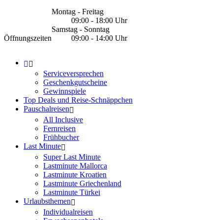
Montag - Freitag
09:00 - 18:00 Uhr
Samstag - Sonntag
Öffnungszeiten
09:00 - 14:00 Uhr
Serviceversprechen
Geschenkgutscheine
Gewinnspiele
Top Deals und Reise-Schnäppchen
Pauschalreisen
All Inclusive
Fernreisen
Frühbucher
Last Minute
Super Last Minute
Lastminute Mallorca
Lastminute Kroatien
Lastminute Griechenland
Lastminute Türkei
Urlaubsthemen
Individualreisen