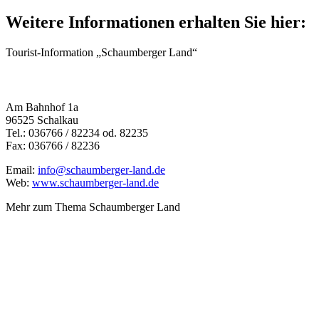
Weitere Informationen erhalten Sie hier:
Tourist-Information „Schaumberger Land“
Am Bahnhof 1a
96525 Schalkau
Tel.: 036766 / 82234 od. 82235
Fax: 036766 / 82236
Email:
info@schaumberger-land.de
Web:
www.schaumberger-land.de
Mehr zum Thema Schaumberger Land