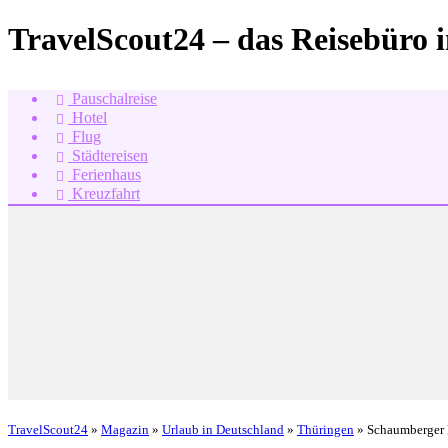
TravelScout24 – das Reisebüro 
Pauschalreise
Hotel
Flug
Städtereisen
Ferienhaus
Kreuzfahrt
TravelScout24
»
Magazin
»
Urlaub in Deutschland
»
Thüringen
» Schaumberger