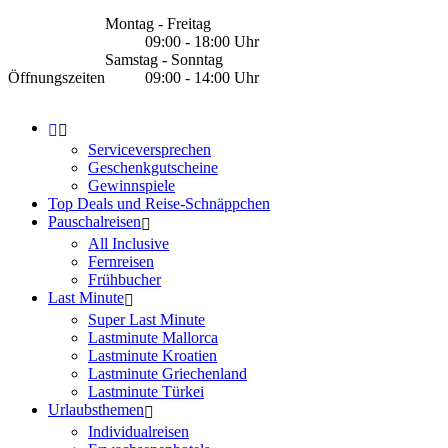
Montag - Freitag
09:00 - 18:00 Uhr
Samstag - Sonntag
Öffnungszeiten
09:00 - 14:00 Uhr
Serviceversprechen
Geschenkgutscheine
Gewinnspiele
Top Deals und Reise-Schnäppchen
Pauschalreisen
All Inclusive
Fernreisen
Frühbucher
Last Minute
Super Last Minute
Lastminute Mallorca
Lastminute Kroatien
Lastminute Griechenland
Lastminute Türkei
Urlaubsthemen
Individualreisen