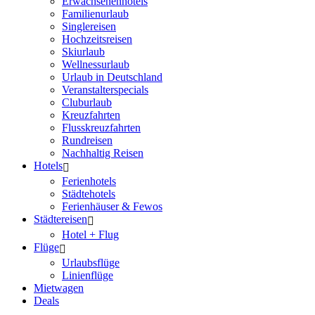
Erwachsenenhotels
Familienurlaub
Singlereisen
Hochzeitsreisen
Skiurlaub
Wellnessurlaub
Urlaub in Deutschland
Veranstalterspecials
Cluburlaub
Kreuzfahrten
Flusskreuzfahrten
Rundreisen
Nachhaltig Reisen
Hotels
Ferienhotels
Städtehotels
Ferienhäuser & Fewos
Städtereisen
Hotel + Flug
Flüge
Urlaubsflüge
Linienflüge
Mietwagen
Deals