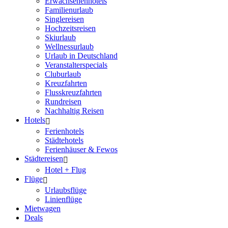
Erwachsenenhotels
Familienurlaub
Singlereisen
Hochzeitsreisen
Skiurlaub
Wellnessurlaub
Urlaub in Deutschland
Veranstalterspecials
Cluburlaub
Kreuzfahrten
Flusskreuzfahrten
Rundreisen
Nachhaltig Reisen
Hotels
Ferienhotels
Städtehotels
Ferienhäuser & Fewos
Städtereisen
Hotel + Flug
Flüge
Urlaubsflüge
Linienflüge
Mietwagen
Deals