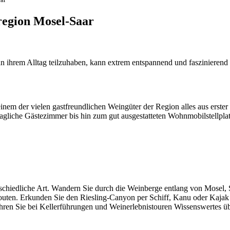
nregion Mosel-Saar
n ihrem Alltag teilzuhaben, kann extrem entspannend und faszinieren
 einem der vielen gastfreundlichen Weingüter der Region alles aus ers
gliche Gästezimmer bis hin zum gut ausgestatteten Wohnmobilstellplat
edliche Art. Wandern Sie durch die Weinberge entlang von Mosel, Saa
routen. Erkunden Sie den Riesling-Canyon per Schiff, Kanu oder Kaja
ahren Sie bei Kellerführungen und Weinerlebnistouren Wissenswertes ü