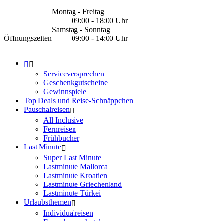
Montag - Freitag
09:00 - 18:00 Uhr
Samstag - Sonntag
Öffnungszeiten
09:00 - 14:00 Uhr
Serviceversprechen
Geschenkgutscheine
Gewinnspiele
Top Deals und Reise-Schnäppchen
Pauschalreisen
All Inclusive
Fernreisen
Frühbucher
Last Minute
Super Last Minute
Lastminute Mallorca
Lastminute Kroatien
Lastminute Griechenland
Lastminute Türkei
Urlaubsthemen
Individualreisen