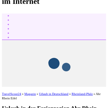
im Internet
TravelScout24
»
Magazin
»
Urlaub in Deutschland
»
Rheinland-Pfalz
» Ahr
Rhein Eifel