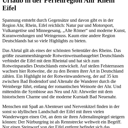
Urlaub in der Ferienregion Ahr Rhein
Eifel
Spannung entsteht durch Gegensätze und davon gibt es in der
Region Ahr, Rhein, Eifel reichlich: Natur pur und Motorsport,
Vulkangetöse und Minnegesang, „Alte Römer“ und moderne Kunst,
Kuranwendungen und Weingenuss. Kaum eine andere Region
Deutschlands hat so viele Highlights zu bieten.
Das Ahrtal gilt als eines der schönsten Seitentäler des Rheins. Das
größte zusammenhängende Rotweinweinanbaugebiet Deutschlands
verbindet die Eifel mit dem Rheintal und hat sich zum
Rotweinparadies Deutschlands entwickelt. Auf steilen Felsterrassen
wachsen hier Rotweine, die zu den Besten ihrer Art in Deutschland
zählen. Ein Highlight ist der Rotweinwanderweg, der auf 35 km
zwischen Bad Bodendorf und Altenahr die Wanderer durch die
Weinberge führt, entlang der romantischen Weinorte der Ahr. Und
mittendrin die Symbiose aus Neu und Alt: Ahrweiler mit dem
historischem Charme und die moderne Kurstadt Bad Neuenahr.
Menschen mit Spaß an Abenteuer und Nervenkitzel finden in der
sonst so idyllischen Landschaft der Eifel mit ihren vielen
Wanderwegen einen Ort, an dem sie ihren Adrenalinspiegel steigern
können: Der Nürburgring ist als Rennstrecke weltweit ein Begriff.
Nur einen Steinwurf von der Eifel entfernt befindet sich das