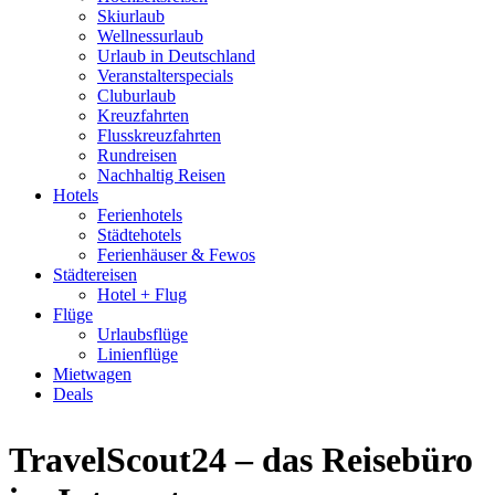
Skiurlaub
Wellnessurlaub
Urlaub in Deutschland
Veranstalterspecials
Cluburlaub
Kreuzfahrten
Flusskreuzfahrten
Rundreisen
Nachhaltig Reisen
Hotels
Ferienhotels
Städtehotels
Ferienhäuser & Fewos
Städtereisen
Hotel + Flug
Flüge
Urlaubsflüge
Linienflüge
Mietwagen
Deals
TravelScout24 – das Reisebüro