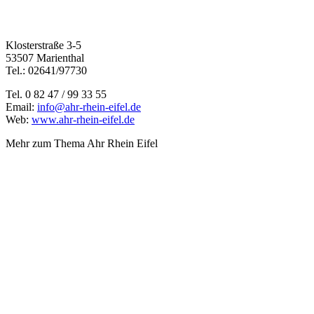
Klosterstraße 3-5
53507 Marienthal
Tel.: 02641/97730
Tel. 0 82 47 / 99 33 55
Email:
info@ahr-rhein-eifel.de
Web:
www.ahr-rhein-eifel.de
Mehr zum Thema Ahr Rhein Eifel