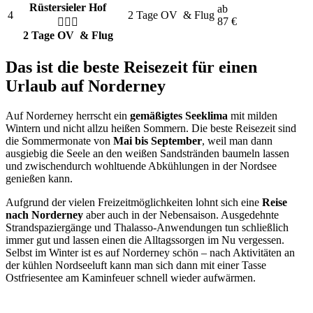
Rüstersieler Hof
ab
4
2 Tage OV
& Flug
87
€
2 Tage OV
& Flug
Das ist die beste Reisezeit für einen
Urlaub auf Norderney
Auf Norderney herrscht ein
gemäßigtes Seeklima
mit milden
Wintern und nicht allzu heißen Sommern. Die beste Reisezeit sind
die Sommermonate von
Mai bis September
, weil man dann
ausgiebig die Seele an den weißen Sandstränden baumeln lassen
und zwischendurch wohltuende Abkühlungen in der Nordsee
genießen kann.
Aufgrund der vielen Freizeitmöglichkeiten lohnt sich eine
Reise
nach Norderney
aber auch in der Nebensaison. Ausgedehnte
Strandspaziergänge und Thalasso-Anwendungen tun schließlich
immer gut und lassen einen die Alltagssorgen im Nu vergessen.
Selbst im Winter ist es auf Norderney schön – nach Aktivitäten an
der kühlen Nordseeluft kann man sich dann mit einer Tasse
Ostfriesentee am Kaminfeuer schnell wieder aufwärmen.