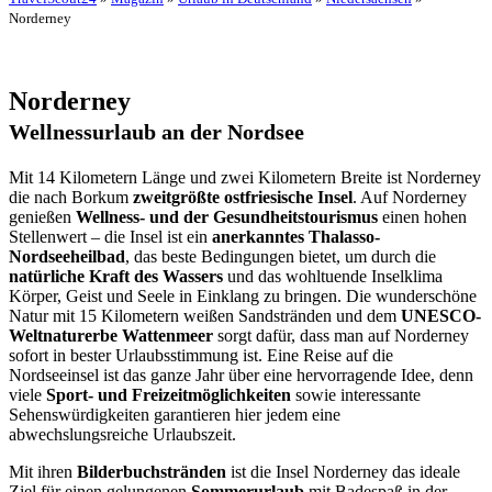
Norderney
Norderney
Wellnessurlaub an der Nordsee
Mit 14 Kilometern Länge und zwei Kilometern Breite ist Norderney
die nach Borkum
zweitgrößte ostfriesische Insel
. Auf Norderney
genießen
Wellness- und der Gesundheitstourismus
einen hohen
Stellenwert – die Insel ist ein
anerkanntes Thalasso-
Nordseeheilbad
, das beste Bedingungen bietet, um durch die
natürliche Kraft des Wassers
und das wohltuende Inselklima
Körper, Geist und Seele in Einklang zu bringen. Die wunderschöne
Natur mit 15 Kilometern weißen Sandstränden und dem
UNESCO-
Weltnaturerbe Wattenmeer
sorgt dafür, dass man auf Norderney
sofort in bester Urlaubsstimmung ist. Eine Reise auf die
Nordseeinsel ist das ganze Jahr über eine hervorragende Idee, denn
viele
Sport- und Freizeitmöglichkeiten
sowie interessante
Sehenswürdigkeiten garantieren hier jedem eine
abwechslungsreiche Urlaubszeit.
Mit ihren
Bilderbuchstränden
ist die Insel Norderney das ideale
Ziel für einen gelungenen
Sommerurlaub
mit Badespaß in der