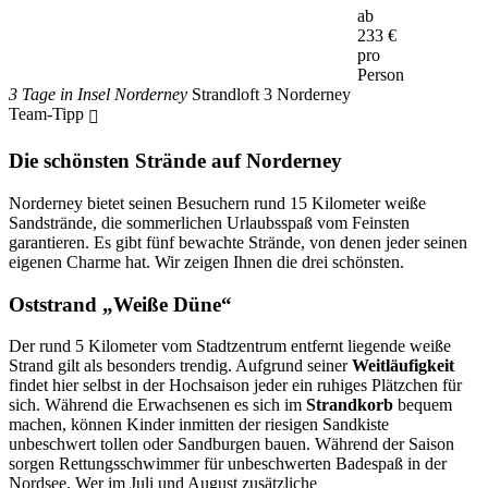
ab
233
€
pro
Person
3 Tage in Insel Norderney
Strandloft 3 Norderney
Team-Tipp
Die schönsten Strände auf Norderney
Norderney bietet seinen Besuchern rund 15 Kilometer weiße
Sandstrände, die sommerlichen Urlaubsspaß vom Feinsten
garantieren. Es gibt fünf bewachte Strände, von denen jeder seinen
eigenen Charme hat. Wir zeigen Ihnen die drei schönsten.
Oststrand „Weiße Düne“
Der rund 5 Kilometer vom Stadtzentrum entfernt liegende weiße
Strand gilt als besonders trendig. Aufgrund seiner
Weitläufigkeit
findet hier selbst in der Hochsaison jeder ein ruhiges Plätzchen für
sich. Während die Erwachsenen es sich im
Strandkorb
bequem
machen, können Kinder inmitten der riesigen Sandkiste
unbeschwert tollen oder Sandburgen bauen. Während der Saison
sorgen Rettungsschwimmer für unbeschwerten Badespaß in der
Nordsee. Wer im Juli und August zusätzliche