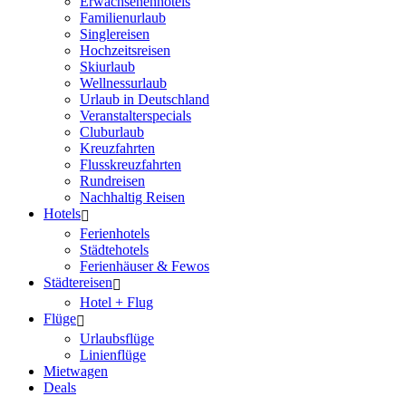
Erwachsenenhotels
Familienurlaub
Singlereisen
Hochzeitsreisen
Skiurlaub
Wellnessurlaub
Urlaub in Deutschland
Veranstalterspecials
Cluburlaub
Kreuzfahrten
Flusskreuzfahrten
Rundreisen
Nachhaltig Reisen
Hotels
Ferienhotels
Städtehotels
Ferienhäuser & Fewos
Städtereisen
Hotel + Flug
Flüge
Urlaubsflüge
Linienflüge
Mietwagen
Deals