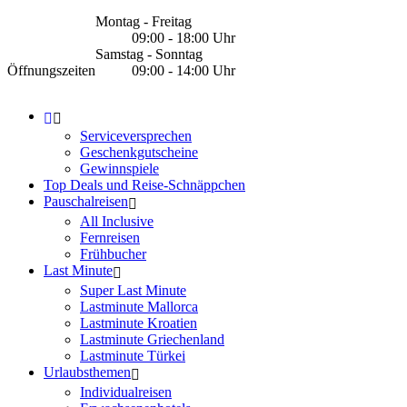
Montag - Freitag
09:00 - 18:00 Uhr
Samstag - Sonntag
Öffnungszeiten
09:00 - 14:00 Uhr
Serviceversprechen
Geschenkgutscheine
Gewinnspiele
Top Deals und Reise-Schnäppchen
Pauschalreisen
All Inclusive
Fernreisen
Frühbucher
Last Minute
Super Last Minute
Lastminute Mallorca
Lastminute Kroatien
Lastminute Griechenland
Lastminute Türkei
Urlaubsthemen
Individualreisen