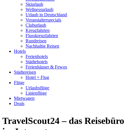
Skiurlaub
Wellnessurlaub
Urlaub in Deutschland
Veranstalterspecials
Cluburlaub
Kreuzfahrten
Flusskreuzfahrten
Rundreisen
Nachhaltig Reisen
Hotels
Ferienhotels
Städtehotels
Ferienhäuser & Fewos
Städtereisen
Hotel + Flug
Flüge
Urlaubsflüge
Linienflüge
Mietwagen
Deals
TravelScout24 – das Reisebüro