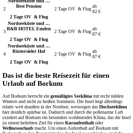
Nordseeküste und …
Best Pension
ab
2
2 Tage OV
& Flug
82
€
2 Tage OV
& Flug
Nordseeküste und …
B&B HOTEL Emden
ab
3
2 Tage OV
& Flug
87
€
2 Tage OV
& Flug
Nordseeküste und …
Rüstersieler Hof
ab
4
2 Tage OV
& Flug
87
€
2 Tage OV
& Flug
Das ist die beste Reisezeit für einen
Urlaub auf Borkum
Auf Borkum herrscht ein
gemäßigtes Seeklima
mit recht milden
Wintern und nicht zu heißen Sommern. Die Insel liegt allerdings
relativ weit draußen in der Nordsee, weswegen das
Hochseeklima
hier deutlich spürbar ist. Dadurch und durch die pollenarme Luft
existiert auf Borkum ein besonders wohltuendes Klima, das die Insel
zu einem beliebten Ziel für einen
Kuraufenthalt
oder
Wellnessurlaub
macht. Um einen Aufenthalt auf Borkum mit