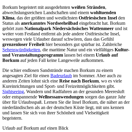
Borkum begeistert mit ausgedehnten
weißen Stränden
,
abwechslungsreichen Landschaften und einem
wohltuenden
Klima
, das der größten und westlichsten
Ostfriesischen Insel
den
Status als
anerkanntes Nordseeheilbad
eingebracht hat. Borkum
gehört zum
Nationalpark Niedersächsisches Wattenmeer
und ist
weiter vom Festland entfernt als jede andere Ostfriesische Insel,
weswegen viele Urlauber darauf schwören, dass das Gefühl
grenzenloser Freiheit
hier besonders gut spürbar ist. Zahlreiche
Sehenswürdigkeiten
, die maritime Natur und ein vielfältiges
Kultur-
und Veranstaltungsprogramm
lassen bei einem
Urlaub auf
Borkum
auf jeden Fall keine Langeweile aufkommen.
Die schier endlosen Sandstrände machen Borkum zu einem
angesagten Ziel für einen
Badeurlaub
im Sommer. Aber auch zu
anderen Zeiten lohnt sich eine
Reise nach Borkum
, wo es viele
Kureinrichtungen und Sport- und Freizeitmöglichkeiten gibt.
Sightseeing
, Wandern und Radfahren an der gesunden Meeresluft
oder entspannende
Wellnessanwendungen
sorgen das ganze Jahr
über für Urlaubsspaß. Lernen Sie die Insel Borkum, die näher an der
niederländischen als an der deutschen Küste liegt, mit uns kennen
und lassen Sie sich von ihrer Schönheit und Vielseitigkeit
begeistern.
Urlaub auf Borkum auf einen Blick