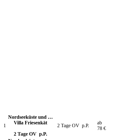
Die aktuellen Lieblingsreisen unserer Kunden
Nordseeküste und …
Villa Friesenkät
ab
1
2 Tage OV
p.P.
78
€
2 Tage OV
p.P.