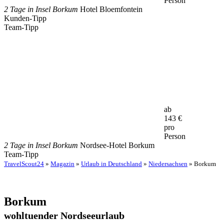
Person
2 Tage in Insel Borkum
Hotel Bloemfontein
Kunden-Tipp
Team-Tipp
ab
143
€
pro
Person
2 Tage in Insel Borkum
Nordsee-Hotel Borkum
Team-Tipp
TravelScout24
»
Magazin
»
Urlaub in Deutschland
»
Niedersachsen
» Borkum
Borkum
wohltuender Nordseeurlaub