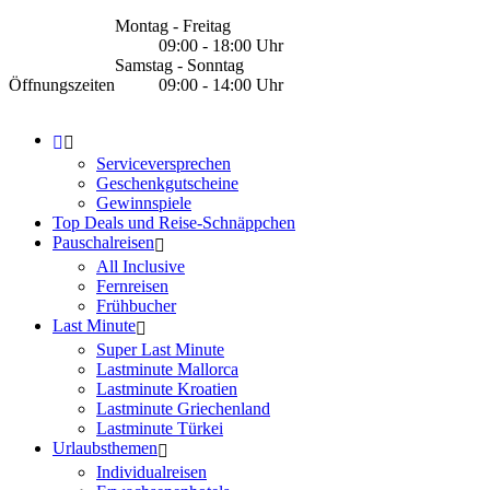
Montag - Freitag
09:00 - 18:00 Uhr
Samstag - Sonntag
Öffnungszeiten
09:00 - 14:00 Uhr
Serviceversprechen
Geschenkgutscheine
Gewinnspiele
Top Deals und Reise-Schnäppchen
Pauschalreisen
All Inclusive
Fernreisen
Frühbucher
Last Minute
Super Last Minute
Lastminute Mallorca
Lastminute Kroatien
Lastminute Griechenland
Lastminute Türkei
Urlaubsthemen
Individualreisen