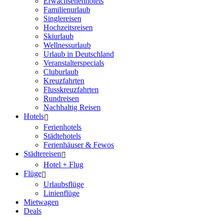
Erwachsenenhotels
Familienurlaub
Singlereisen
Hochzeitsreisen
Skiurlaub
Wellnessurlaub
Urlaub in Deutschland
Veranstalterspecials
Cluburlaub
Kreuzfahrten
Flusskreuzfahrten
Rundreisen
Nachhaltig Reisen
Hotels
Ferienhotels
Städtehotels
Ferienhäuser & Fewos
Städtereisen
Hotel + Flug
Flüge
Urlaubsflüge
Linienflüge
Mietwagen
Deals