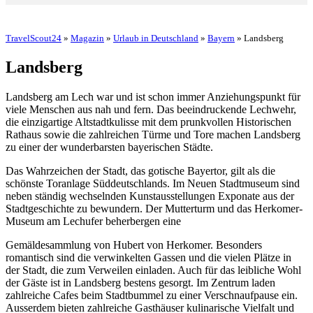
TravelScout24
»
Magazin
»
Urlaub in Deutschland
»
Bayern
» Landsberg
Landsberg
Landsberg am Lech war und ist schon immer Anziehungspunkt für
viele Menschen aus nah und fern. Das beeindruckende Lechwehr,
die einzigartige Altstadtkulisse mit dem prunkvollen Historischen
Rathaus sowie die zahlreichen Türme und Tore machen Landsberg
zu einer der wunderbarsten bayerischen Städte.
Das Wahrzeichen der Stadt, das gotische Bayertor, gilt als die
schönste Toranlage Süddeutschlands. Im Neuen Stadtmuseum sind
neben ständig wechselnden Kunstausstellungen Exponate aus der
Stadtgeschichte zu bewundern. Der Mutterturm und das Herkomer-
Museum am Lechufer beherbergen eine
Gemäldesammlung von Hubert von Herkomer. Besonders
romantisch sind die verwinkelten Gassen und die vielen Plätze in
der Stadt, die zum Verweilen einladen. Auch für das leibliche Wohl
der Gäste ist in Landsberg bestens gesorgt. Im Zentrum laden
zahlreiche Cafes beim Stadtbummel zu einer Verschnaufpause ein.
Ausserdem bieten zahlreiche Gasthäuser kulinarische Vielfalt und