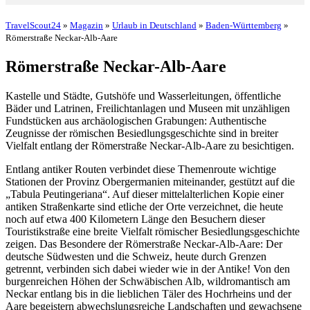
TravelScout24
»
Magazin
»
Urlaub in Deutschland
»
Baden-Württemberg
»
Römerstraße Neckar-Alb-Aare
Römerstraße Neckar-Alb-Aare
Kastelle und Städte, Gutshöfe und Wasserleitungen, öffentliche
Bäder und Latrinen, Freilichtanlagen und Museen mit unzähligen
Fundstücken aus archäologischen Grabungen: Authentische
Zeugnisse der römischen Besiedlungsgeschichte sind in breiter
Vielfalt entlang der Römerstraße Neckar-Alb-Aare zu besichtigen.
Entlang antiker Routen verbindet diese Themenroute wichtige
Stationen der Provinz Obergermanien miteinander, gestützt auf die
„Tabula Peutingeriana“. Auf dieser mittelalterlichen Kopie einer
antiken Straßenkarte sind etliche der Orte verzeichnet, die heute
noch auf etwa 400 Kilometern Länge den Besuchern dieser
Touristikstraße eine breite Vielfalt römischer Besiedlungsgeschichte
zeigen. Das Besondere der Römerstraße Neckar-Alb-Aare: Der
deutsche Südwesten und die Schweiz, heute durch Grenzen
getrennt, verbinden sich dabei wieder wie in der Antike! Von den
burgenreichen Höhen der Schwäbischen Alb, wildromantisch am
Neckar entlang bis in die lieblichen Täler des Hochrheins und der
Aare begeistern abwechslungsreiche Landschaften und gewachsene