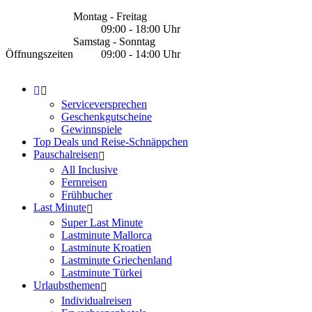
Montag - Freitag
09:00 - 18:00 Uhr
Samstag - Sonntag
Öffnungszeiten
09:00 - 14:00 Uhr
Serviceversprechen
Geschenkgutscheine
Gewinnspiele
Top Deals und Reise-Schnäppchen
Pauschalreisen
All Inclusive
Fernreisen
Frühbucher
Last Minute
Super Last Minute
Lastminute Mallorca
Lastminute Kroatien
Lastminute Griechenland
Lastminute Türkei
Urlaubsthemen
Individualreisen