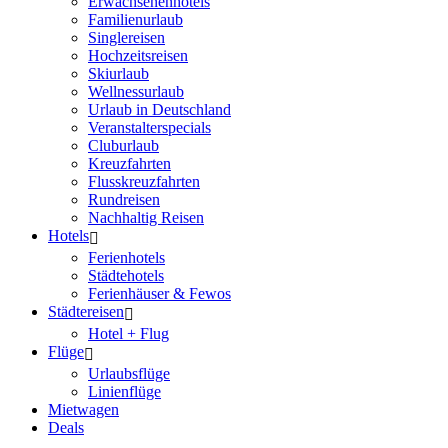
Erwachsenenhotels
Familienurlaub
Singlereisen
Hochzeitsreisen
Skiurlaub
Wellnessurlaub
Urlaub in Deutschland
Veranstalterspecials
Cluburlaub
Kreuzfahrten
Flusskreuzfahrten
Rundreisen
Nachhaltig Reisen
Hotels
Ferienhotels
Städtehotels
Ferienhäuser & Fewos
Städtereisen
Hotel + Flug
Flüge
Urlaubsflüge
Linienflüge
Mietwagen
Deals