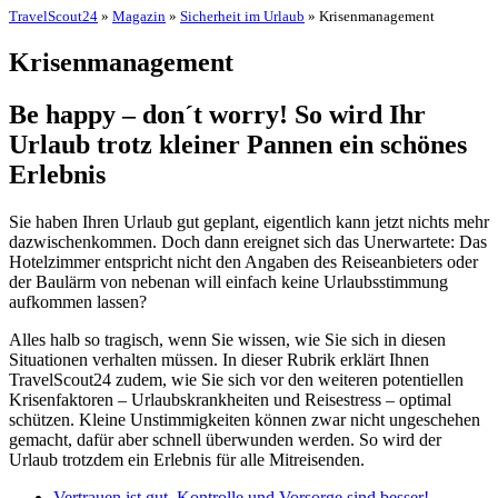
TravelScout24
»
Magazin
»
Sicherheit im Urlaub
» Krisenmanagement
Krisenmanagement
Be happy – don´t worry! So wird Ihr
Urlaub trotz kleiner Pannen ein schönes
Erlebnis
Sie haben Ihren Urlaub gut geplant, eigentlich kann jetzt nichts mehr
dazwischenkommen. Doch dann ereignet sich das Unerwartete: Das
Hotelzimmer entspricht nicht den Angaben des Reiseanbieters oder
der Baulärm von nebenan will einfach keine Urlaubsstimmung
aufkommen lassen?
Alles halb so tragisch, wenn Sie wissen, wie Sie sich in diesen
Situationen verhalten müssen. In dieser Rubrik erklärt Ihnen
TravelScout24 zudem, wie Sie sich vor den weiteren potentiellen
Krisenfaktoren – Urlaubskrankheiten und Reisestress – optimal
schützen. Kleine Unstimmigkeiten können zwar nicht ungeschehen
gemacht, dafür aber schnell überwunden werden. So wird der
Urlaub trotzdem ein Erlebnis für alle Mitreisenden.
Vertrauen ist gut, Kontrolle und Vorsorge sind besser!