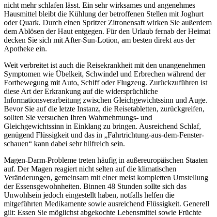
nicht mehr schlafen lässt. Ein sehr wirksames und angenehmes
Hausmittel bleibt die Kühlung der betroffenen Stellen mit Joghurt
oder Quark. Durch einen Spritzer Zitronensaft wirken Sie außerdem
dem Ablösen der Haut entgegen. Für den Urlaub fernab der Heimat
decken Sie sich mit After-Sun-Lotion, am besten direkt aus der
Apotheke ein.
Weit verbreitet ist auch die Reisekrankheit mit den unangenehmen
Symptomen wie Übelkeit, Schwindel und Erbrechen während der
Fortbewegung mit Auto, Schiff oder Flugzeug. Zurückzuführen ist
diese Art der Erkrankung auf die widersprüchliche
Informationsverarbeitung zwischen Gleichgewichtssinn und Auge.
Bevor Sie auf die letzte Instanz, die Reisetabletten, zurückgreifen,
sollten Sie versuchen Ihren Wahrnehmungs- und
Gleichgewichtssinn in Einklang zu bringen. Ausreichend Schlaf,
genügend Flüssigkeit und das in „Fahrtrichtung-aus-dem-Fenster-
schauen“ kann dabei sehr hilfreich sein.
Magen-Darm-Probleme treten häufig in außereuropäischen Staaten
auf. Der Magen reagiert nicht selten auf die klimatischen
Veränderungen, gemeinsam mit einer meist kompletten Umstellung
der Essensgewohnheiten. Binnen 48 Stunden sollte sich das
Unwohlsein jedoch eingestellt haben, notfalls helfen die
mitgeführten Medikamente sowie ausreichend Flüssigkeit. Generell
gilt: Essen Sie möglichst abgekochte Lebensmittel sowie Früchte