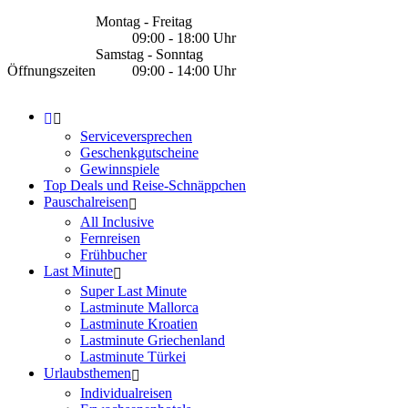
Montag - Freitag
09:00 - 18:00 Uhr
Samstag - Sonntag
Öffnungszeiten
09:00 - 14:00 Uhr
Serviceversprechen
Geschenkgutscheine
Gewinnspiele
Top Deals und Reise-Schnäppchen
Pauschalreisen
All Inclusive
Fernreisen
Frühbucher
Last Minute
Super Last Minute
Lastminute Mallorca
Lastminute Kroatien
Lastminute Griechenland
Lastminute Türkei
Urlaubsthemen
Individualreisen