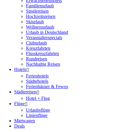
Erwachsenenhotels
Familienurlaub
Singlereisen
Hochzeitsreisen
Skiurlaub
Wellnessurlaub
Urlaub in Deutschland
Veranstalterspecials
Cluburlaub
Kreuzfahrten
Flusskreuzfahrten
Rundreisen
Nachhaltig Reisen
Hotels
Ferienhotels
Städtehotels
Ferienhäuser & Fewos
Städtereisen
Hotel + Flug
Flüge
Urlaubsflüge
Linienflüge
Mietwagen
Deals