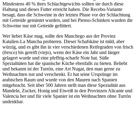
Mindestens 40 % ihres Schlachtgewichts sollten sie durch diese
Haltung und dieses Futter erreicht haben. Die Recebo-Variante
besagt, dass die Schweine in der letzten Phase vor der Schlachtung
mit Getreide gemästet wurden, und bei Pienso-Schinken wurden die
Schweine nur mit Getreide gefüttert.
Wer lieber Käse mag, sollte den Manchego aus der Provinz
Katalien-La Mancha probieren. Dieser Schafskäse ist mild, aber
würzig, und es gibt ihn in vier verschiedenen Reifegraden von frisch
(fresco) bis gereift (viejo), wenn der Käse ein Jahr und länger
gelagert wurde und eine pfeffrig-scharfe Note hat. Süße
Spezialitäten hat die spanische Küche ebenfalls zu bieten. Beliebt
und bekannt ist der Turrón, eine Art Nugat, den man gerne zu
Weihnachten isst und verschenkt. Er hat seine Ursprünge im
arabischen Raum und wurde von den Mauren nach Spanien
mitgebracht. Seit über 500 Jahren stellt man diese Spezialität aus
Mandeln, Zucker, Honig und Eiweiß in den Provinzen Alicante und
Valencia her und für viele Spanier ist ein Weihnachten ohne Turrón
undenkbar.