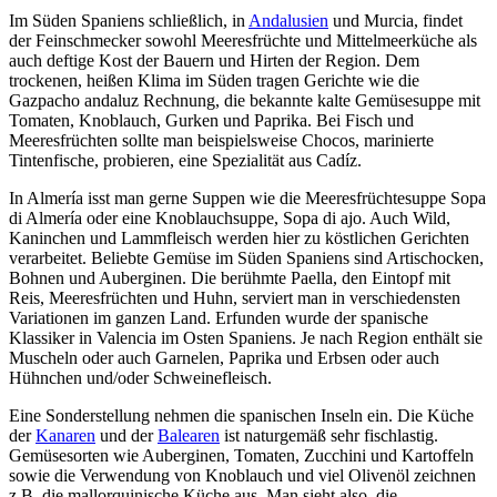
Im Süden Spaniens schließlich, in
Andalusien
und Murcia, findet
der Feinschmecker sowohl Meeresfrüchte und Mittelmeerküche als
auch deftige Kost der Bauern und Hirten der Region. Dem
trockenen, heißen Klima im Süden tragen Gerichte wie die
Gazpacho andaluz Rechnung, die bekannte kalte Gemüsesuppe mit
Tomaten, Knoblauch, Gurken und Paprika. Bei Fisch und
Meeresfrüchten sollte man beispielsweise Chocos, marinierte
Tintenfische, probieren, eine Spezialität aus Cadíz.
In Almería isst man gerne Suppen wie die Meeresfrüchtesuppe Sopa
di Almería oder eine Knoblauchsuppe, Sopa di ajo. Auch Wild,
Kaninchen und Lammfleisch werden hier zu köstlichen Gerichten
verarbeitet. Beliebte Gemüse im Süden Spaniens sind Artischocken,
Bohnen und Auberginen. Die berühmte Paella, den Eintopf mit
Reis, Meeresfrüchten und Huhn, serviert man in verschiedensten
Variationen im ganzen Land. Erfunden wurde der spanische
Klassiker in Valencia im Osten Spaniens. Je nach Region enthält sie
Muscheln oder auch Garnelen, Paprika und Erbsen oder auch
Hühnchen und/oder Schweinefleisch.
Eine Sonderstellung nehmen die spanischen Inseln ein. Die Küche
der
Kanaren
und der
Balearen
ist naturgemäß sehr fischlastig.
Gemüsesorten wie Auberginen, Tomaten, Zucchini und Kartoffeln
sowie die Verwendung von Knoblauch und viel Olivenöl zeichnen
z.B. die mallorquinische Küche aus. Man sieht also, die