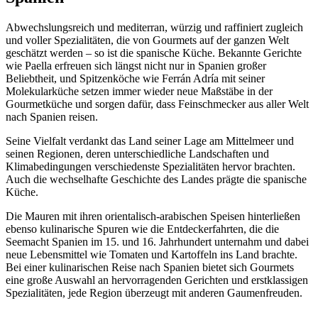
Abwechslungsreich und mediterran, würzig und raffiniert zugleich
und voller Spezialitäten, die von Gourmets auf der ganzen Welt
geschätzt werden – so ist die spanische Küche. Bekannte Gerichte
wie Paella erfreuen sich längst nicht nur in Spanien großer
Beliebtheit, und Spitzenköche wie Ferrán Adría mit seiner
Molekularküche setzen immer wieder neue Maßstäbe in der
Gourmetküche und sorgen dafür, dass Feinschmecker aus aller Welt
nach Spanien reisen.
Seine Vielfalt verdankt das Land seiner Lage am Mittelmeer und
seinen Regionen, deren unterschiedliche Landschaften und
Klimabedingungen verschiedenste Spezialitäten hervor brachten.
Auch die wechselhafte Geschichte des Landes prägte die spanische
Küche.
Die Mauren mit ihren orientalisch-arabischen Speisen hinterließen
ebenso kulinarische Spuren wie die Entdeckerfahrten, die die
Seemacht Spanien im 15. und 16. Jahrhundert unternahm und dabei
neue Lebensmittel wie Tomaten und Kartoffeln ins Land brachte.
Bei einer kulinarischen Reise nach Spanien bietet sich Gourmets
eine große Auswahl an hervorragenden Gerichten und erstklassigen
Spezialitäten, jede Region überzeugt mit anderen Gaumenfreuden.