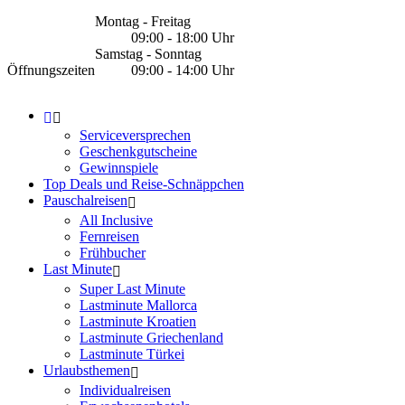
Montag - Freitag
09:00 - 18:00 Uhr
Samstag - Sonntag
Öffnungszeiten
09:00 - 14:00 Uhr
Serviceversprechen
Geschenkgutscheine
Gewinnspiele
Top Deals und Reise-Schnäppchen
Pauschalreisen
All Inclusive
Fernreisen
Frühbucher
Last Minute
Super Last Minute
Lastminute Mallorca
Lastminute Kroatien
Lastminute Griechenland
Lastminute Türkei
Urlaubsthemen
Individualreisen