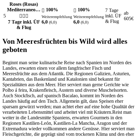
Roses (Rosas)
Mediterraneo…
100%
100%
7 Tage
ab
5
inkl. ÜF
Weiterempfehlung
Weiterempfehlung
605
€
& Flug
7 Tage inkl. ÜF
6,0
6,0
(6,0)
(6,0)
& Flug
Von Meeresfrüchten bis Wild wird alles
geboten
Beginnt man seine kulinarische Reise nach Spanien im Norden des
Landes, erwarten einen vor allem fangfrischer Fisch und
Meeresfrüchte aus dem Atlantik. Die Regionen Galizien, Asturien,
Kantabrien, das Baskenland und Katalonien sind bekannt für
Spezialitäten aus dem Meer. Hier serviert man gerne Gerichte wie
Polbo á feira, Krakenfleisch, Austern und diverse Muschelsorten.
Auch Stockfisch, auf spanisch Bacalao, kommt im Norden des
Landes häufig auf den Tisch. Allgemein gilt, dass Speisen eher
sparsam gewürzt werden; man achtet eher auf eine hohe Qualität der
verarbeiteten Lebensmittel und arbeitet viel mit Kräutern.Reist man
weiter in die Landesmitte Spaniens, erwarten Gourmets in den
Regionen Kastilien-León, Kastilien-La Mancha, Aragon und der
Extremadura wieder vollkommen andere Genüsse. Hier serviert man
Fleischgerichte, die geprägt sind vom trockenen Klima und den eher