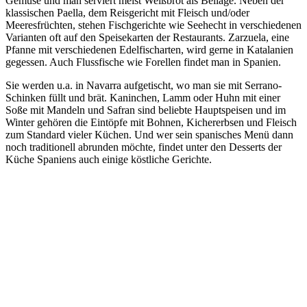
Gemüse und man serviert meist Weißbrot als Beilage. Neben der
klassischen Paella, dem Reisgericht mit Fleisch und/oder
Meeresfrüchten, stehen Fischgerichte wie Seehecht in verschiedenen
Varianten oft auf den Speisekarten der Restaurants. Zarzuela, eine
Pfanne mit verschiedenen Edelfischarten, wird gerne in Katalanien
gegessen. Auch Flussfische wie Forellen findet man in Spanien.
Sie werden u.a. in Navarra aufgetischt, wo man sie mit Serrano-
Schinken füllt und brät. Kaninchen, Lamm oder Huhn mit einer
Soße mit Mandeln und Safran sind beliebte Hauptspeisen und im
Winter gehören die Eintöpfe mit Bohnen, Kichererbsen und Fleisch
zum Standard vieler Küchen. Und wer sein spanisches Menü dann
noch traditionell abrunden möchte, findet unter den Desserts der
Küche Spaniens auch einige köstliche Gerichte.