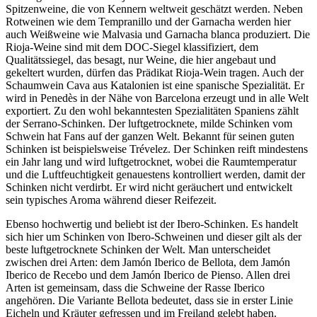
Spitzenweine, die von Kennern weltweit geschätzt werden. Neben
Rotweinen wie dem Tempranillo und der Garnacha werden hier
auch Weißweine wie Malvasia und Garnacha blanca produziert. Die
Rioja-Weine sind mit dem DOC-Siegel klassifiziert, dem
Qualitätssiegel, das besagt, nur Weine, die hier angebaut und
gekeltert wurden, dürfen das Prädikat Rioja-Wein tragen. Auch der
Schaumwein Cava aus Katalonien ist eine spanische Spezialität. Er
wird in Penedès in der Nähe von Barcelona erzeugt und in alle Welt
exportiert. Zu den wohl bekanntesten Spezialitäten Spaniens zählt
der Serrano-Schinken. Der luftgetrocknete, milde Schinken vom
Schwein hat Fans auf der ganzen Welt. Bekannt für seinen guten
Schinken ist beispielsweise Trévelez. Der Schinken reift mindestens
ein Jahr lang und wird luftgetrocknet, wobei die Raumtemperatur
und die Luftfeuchtigkeit genauestens kontrolliert werden, damit der
Schinken nicht verdirbt. Er wird nicht geräuchert und entwickelt
sein typisches Aroma während dieser Reifezeit.
Ebenso hochwertig und beliebt ist der Ibero-Schinken. Es handelt
sich hier um Schinken von Ibero-Schweinen und dieser gilt als der
beste luftgetrocknete Schinken der Welt. Man unterscheidet
zwischen drei Arten: dem Jamón Iberico de Bellota, dem Jamón
Iberico de Recebo und dem Jamón Iberico de Pienso. Allen drei
Arten ist gemeinsam, dass die Schweine der Rasse Iberico
angehören. Die Variante Bellota bedeutet, dass sie in erster Linie
Eicheln und Kräuter gefressen und im Freiland gelebt haben.