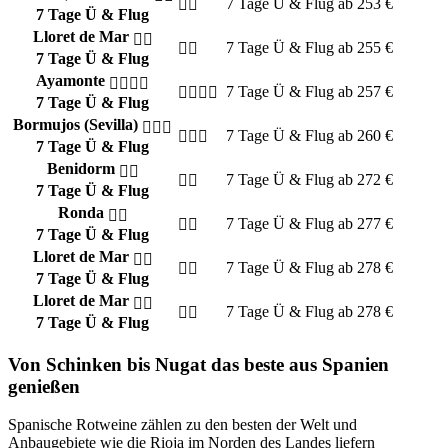
7 Tage
Ü & Flug
ab
253
€
7 Tage Ü & Flug
Lloret de Mar
7 Tage
Ü & Flug
ab
255
€
7 Tage Ü & Flug
Ayamonte
7 Tage
Ü & Flug
ab
257
€
7 Tage Ü & Flug
Bormujos (Sevilla)
7 Tage
Ü & Flug
ab
260
€
7 Tage Ü & Flug
Benidorm
7 Tage
Ü & Flug
ab
272
€
7 Tage Ü & Flug
Ronda
7 Tage
Ü & Flug
ab
277
€
7 Tage Ü & Flug
Lloret de Mar
7 Tage
Ü & Flug
ab
278
€
7 Tage Ü & Flug
Lloret de Mar
7 Tage
Ü & Flug
ab
278
€
7 Tage Ü & Flug
Von Schinken bis Nugat das beste aus Spanien
genießen
Spanische Rotweine zählen zu den besten der Welt und
Anbaugebiete wie die Rioja im Norden des Landes liefern