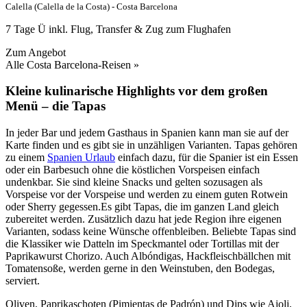
Calella (Calella de la Costa) - Costa Barcelona
7 Tage Ü inkl. Flug, Transfer & Zug zum Flughafen
Zum Angebot
Alle Costa Barcelona-Reisen »
Kleine kulinarische Highlights vor dem großen
Menü – die Tapas
In jeder Bar und jedem Gasthaus in Spanien kann man sie auf der
Karte finden und es gibt sie in unzähligen Varianten. Tapas gehören
zu einem
Spanien Urlaub
einfach dazu, für die Spanier ist ein Essen
oder ein Barbesuch ohne die köstlichen Vorspeisen einfach
undenkbar. Sie sind kleine Snacks und gelten sozusagen als
Vorspeise vor der Vorspeise und werden zu einem guten Rotwein
oder Sherry gegessen.Es gibt Tapas, die im ganzen Land gleich
zubereitet werden. Zusätzlich dazu hat jede Region ihre eigenen
Varianten, sodass keine Wünsche offenbleiben. Beliebte Tapas sind
die Klassiker wie Datteln im Speckmantel oder Tortillas mit der
Paprikawurst Chorizo. Auch Albóndigas, Hackfleischbällchen mit
Tomatensoße, werden gerne in den Weinstuben, den Bodegas,
serviert.
Oliven, Paprikaschoten (Pimientas de Padrón) und Dips wie Aioli,