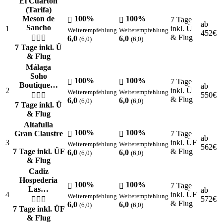
El Cuartón
(Tarifa)
Meson de
100%
100%
7 Tage
ab
Sancho
1
inkl. Ü
Weiterempfehlung
Weiterempfehlung
452
€
& Flug
6,0
6,0
(6,0)
(6,0)
7 Tage inkl. Ü
& Flug
Málaga
Soho
100%
100%
7 Tage
Boutique…
ab
2
inkl. Ü
Weiterempfehlung
Weiterempfehlung
550
€
& Flug
6,0
6,0
(6,0)
(6,0)
7 Tage inkl. Ü
& Flug
Altafulla
100%
100%
Gran Claustre
7 Tage
ab
3
inkl. ÜF
Weiterempfehlung
Weiterempfehlung
562
€
7 Tage inkl. ÜF
& Flug
6,0
6,0
(6,0)
(6,0)
& Flug
Cadiz
Hospederia
100%
100%
7 Tage
Las…
ab
4
inkl. ÜF
Weiterempfehlung
Weiterempfehlung
572
€
& Flug
6,0
6,0
(6,0)
(6,0)
7 Tage inkl. ÜF
& Flug