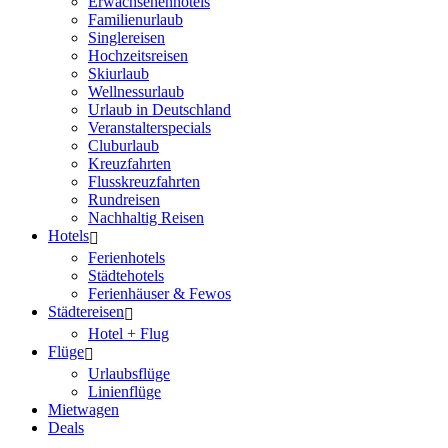
Erwachsenenhotels
Familienurlaub
Singlereisen
Hochzeitsreisen
Skiurlaub
Wellnessurlaub
Urlaub in Deutschland
Veranstalterspecials
Cluburlaub
Kreuzfahrten
Flusskreuzfahrten
Rundreisen
Nachhaltig Reisen
Hotels
Ferienhotels
Städtehotels
Ferienhäuser & Fewos
Städtereisen
Hotel + Flug
Flüge
Urlaubsflüge
Linienflüge
Mietwagen
Deals