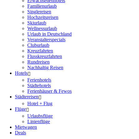
Erwachsenenhotels
Familienurlaub
Singlereisen
Hochzeitsreisen
Skiurlaub
Wellnessurlaub
Urlaub in Deutschland
Veranstalterspecials
Cluburlaub
Kreuzfahrten
Flusskreuzfahrten
Rundreisen
Nachhaltig Reisen
Hotels
Ferienhotels
Städtehotels
Ferienhäuser & Fewos
Städtereisen
Hotel + Flug
Flüge
Urlaubsflüge
Linienflüge
Mietwagen
Deals