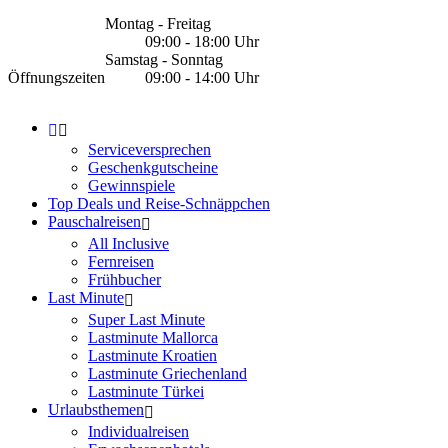
Montag - Freitag
09:00 - 18:00 Uhr
Samstag - Sonntag
Öffnungszeiten
09:00 - 14:00 Uhr
Serviceversprechen
Geschenkgutscheine
Gewinnspiele
Top Deals und Reise-Schnäppchen
Pauschalreisen
All Inclusive
Fernreisen
Frühbucher
Last Minute
Super Last Minute
Lastminute Mallorca
Lastminute Kroatien
Lastminute Griechenland
Lastminute Türkei
Urlaubsthemen
Individualreisen