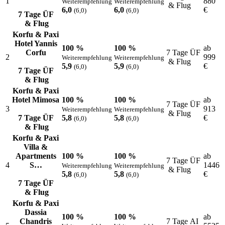
1
880
Weiterempfehlung
Weiterempfehlung
& Flug
6,0
6,0
€
(6,0)
(6,0)
7 Tage ÜF
& Flug
Korfu & Paxi
Hotel Yannis
100 %
100 %
ab
Corfu
7 Tage ÜF
2
999
Weiterempfehlung
Weiterempfehlung
& Flug
5,9
5,9
€
(6,0)
(6,0)
7 Tage ÜF
& Flug
Korfu & Paxi
Hotel Mimosa
100 %
100 %
ab
7 Tage ÜF
3
913
Weiterempfehlung
Weiterempfehlung
& Flug
7 Tage ÜF
5,8
5,8
€
(6,0)
(6,0)
& Flug
Korfu & Paxi
Villa &
Apartments
100 %
100 %
ab
7 Tage ÜF
4
S…
1446
Weiterempfehlung
Weiterempfehlung
& Flug
5,8
5,8
€
(6,0)
(6,0)
7 Tage ÜF
& Flug
Korfu & Paxi
Dassia
100 %
100 %
ab
Chandris
7 Tage AI