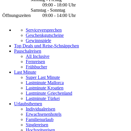
09:00 - 18:00 Uhr
Samstag - Sonntag
Öffnungszeiten
09:00 - 14:00 Uhr
Serviceversprechen
Geschenkgutscheine
Gewinnspiele
Top Deals und Reise-Schnäppchen
Pauschalreisen
All Inclusive
Fernreisen
Frühbucher
Last Minute
Super Last Minute
Lastminute Mallorca
Lastminute Kroatien
Lastminute Griechenland
Lastminute Türkei
Urlaubsthemen
Individualreisen
Erwachsenenhotels
Familienurlaub
Singlereisen
Hochzeitsreisen