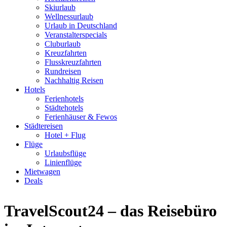
Skiurlaub
Wellnessurlaub
Urlaub in Deutschland
Veranstalterspecials
Cluburlaub
Kreuzfahrten
Flusskreuzfahrten
Rundreisen
Nachhaltig Reisen
Hotels
Ferienhotels
Städtehotels
Ferienhäuser & Fewos
Städtereisen
Hotel + Flug
Flüge
Urlaubsflüge
Linienflüge
Mietwagen
Deals
TravelScout24 – das Reisebüro