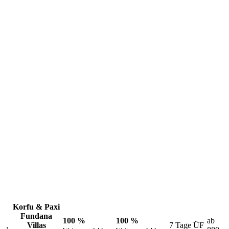
Die aktuellen Lieblingsziele unserer Kunden
Korfu & Paxi
Fundana
100 %
100 %
ab
Villas
7 Tage ÜF