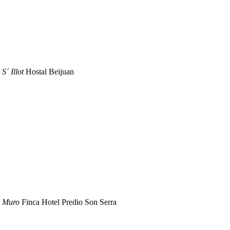
 S´ Illot
Hostal Beijuan
n Muro
Finca Hotel Predio Son Serra