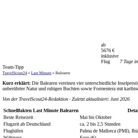
ab
5676
€
inklusive
Flug
7 Tage i
Team-Tipp
TravelScout24
»
Last Minute
» Balearen
Kurz erklärt:
Die Balearen vereinen vier unterschiedliche Inselpers
unberührter Natur und ruhigen Buchten sowie Formentera mit karibis
Von der TravelScout24-Redaktion · Zuletzt aktualisiert: Juni 2026
Schnellfakten Last Minute Balearen
Detai
Beste Reisezeit
Mai bis Oktober
Flugzeit ab Deutschland
ca. 2 bis 2,5 Stunden
Flughäfen
Palma de Mallorca (PMI), Ib
Währung
Euro (€)