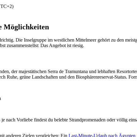
UTC+2)
se Möglichkeiten
ldrichtig. Die Inselgruppe im westlichen Mittelmeer gehört zu den mei
bst zusammenstellst: Das Angebot ist riesig.
ränden, der majestätischen Serra de Tramuntana und lebhaften Resortorten
ch Ruhe, grüne Landschaften und den Biosphärenreservat-Status. Forment
n
 – je nach Vorliebe findest du belebte Strandpromenaden oder völlig e
mit anderen Zielen vergleichen: Ein
Last-Minute-Urlaub nach Ägypten