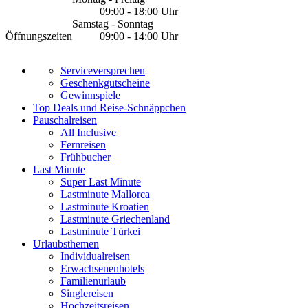
09:00 - 18:00 Uhr
Samstag - Sonntag
Öffnungszeiten
09:00 - 14:00 Uhr
Serviceversprechen
Geschenkgutscheine
Gewinnspiele
Top Deals und Reise-Schnäppchen
Pauschalreisen
All Inclusive
Fernreisen
Frühbucher
Last Minute
Super Last Minute
Lastminute Mallorca
Lastminute Kroatien
Lastminute Griechenland
Lastminute Türkei
Urlaubsthemen
Individualreisen
Erwachsenenhotels
Familienurlaub
Singlereisen
Hochzeitsreisen