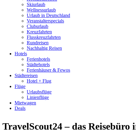
Skiurlaub
Wellnessurlaub
Urlaub in Deutschland
Veranstalterspecials
Cluburlaub
Kreuzfahrten
Flusskreuzfahrten
Rundreisen
Nachhaltig Reisen
Hotels
Ferienhotels
Städtehotels
Ferienhäuser & Fewos
Städtereisen
Hotel + Flug
Flüge
Urlaubsflüge
Linienflüge
Mietwagen
Deals
TravelScout24 – das Reisebüro 