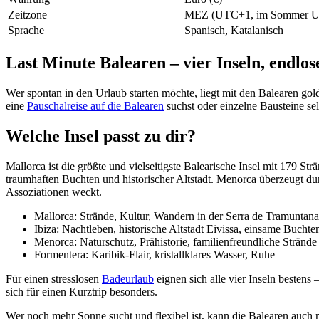
Zeitzone
MEZ (UTC+1, im Sommer 
Sprache
Spanisch, Katalanisch
Last Minute Balearen – vier Inseln, endlo
Wer spontan in den Urlaub starten möchte, liegt mit den Balearen go
eine
Pauschalreise auf die Balearen
suchst oder einzelne Bausteine sel
Welche Insel passt zu dir?
Mallorca ist die größte und vielseitigste Balearische Insel mit 179 St
traumhaften Buchten und historischer Altstadt. Menorca überzeugt dur
Assoziationen weckt.
Mallorca: Strände, Kultur, Wandern in der Serra de Tramuntana
Ibiza: Nachtleben, historische Altstadt Eivissa, einsame Buchte
Menorca: Naturschutz, Prähistorie, familienfreundliche Strände
Formentera: Karibik-Flair, kristallklares Wasser, Ruhe
Für einen stresslosen
Badeurlaub
eignen sich alle vier Inseln bestens
sich für einen Kurztrip besonders.
Wer noch mehr Sonne sucht und flexibel ist, kann die Balearen auch 