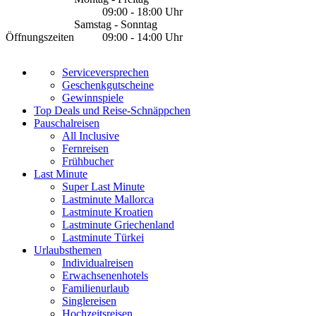
09:00 - 18:00 Uhr
Samstag - Sonntag
Öffnungszeiten
09:00 - 14:00 Uhr
Serviceversprechen
Geschenkgutscheine
Gewinnspiele
Top Deals und Reise-Schnäppchen
Pauschalreisen
All Inclusive
Fernreisen
Frühbucher
Last Minute
Super Last Minute
Lastminute Mallorca
Lastminute Kroatien
Lastminute Griechenland
Lastminute Türkei
Urlaubsthemen
Individualreisen
Erwachsenenhotels
Familienurlaub
Singlereisen
Hochzeitsreisen