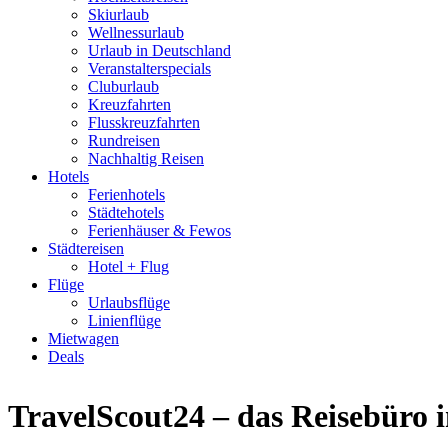
Skiurlaub
Wellnessurlaub
Urlaub in Deutschland
Veranstalterspecials
Cluburlaub
Kreuzfahrten
Flusskreuzfahrten
Rundreisen
Nachhaltig Reisen
Hotels
Ferienhotels
Städtehotels
Ferienhäuser & Fewos
Städtereisen
Hotel + Flug
Flüge
Urlaubsflüge
Linienflüge
Mietwagen
Deals
TravelScout24 – das Reisebüro 