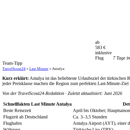
ab
583
€
inklusive
Flug
7 Tage i
Team-Tipp
TravelScout24
»
Last Minute
» Antalya
Kurz erklärt:
Antalya ist das beliebteste Urlaubsziel der türkischen 
jeder Preisklasse machen die Region zum perfekten Last-Minute-Ziel 
Von der TravelScout24-Redaktion · Zuletzt aktualisiert: Juni 2026
Schnellfakten Last Minute Antalya
Det
Beste Reisezeit
April bis Oktober; Hauptsaison
Flugzeit ab Deutschland
Ca. 3–3,5 Stunden
Flughafen
Antalya Airport (AYT), einer d
Währung
Türkische Lira (TRY)