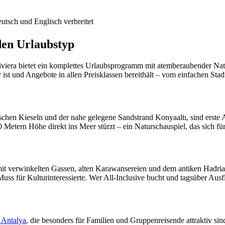
utsch und Englisch verbreitet
eden Urlaubstyp
 Riviera bietet ein komplettes Urlaubsprogramm mit atemberaubender Na
 ist und Angebote in allen Preisklassen bereithält – vom einfachen Stad
ischen Kieseln und der nahe gelegene Sandstrand Konyaaltı, sind erste
 Metern Höhe direkt ins Meer stürzt – ein Naturschauspiel, das sich für
mit verwinkelten Gassen, alten Karawansereien und dem antiken Hadr
ss für Kulturinteressierte. Wer All-Inclusive bucht und tagsüber Ausf
n Antalya
, die besonders für Familien und Gruppenreisende attraktiv sind