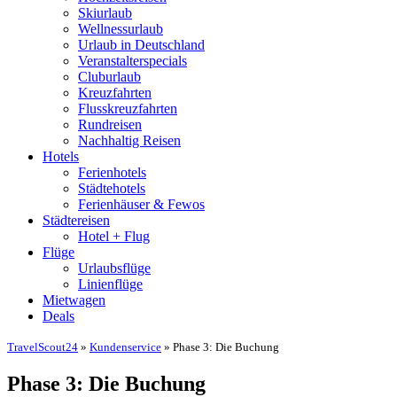
Skiurlaub
Wellnessurlaub
Urlaub in Deutschland
Veranstalterspecials
Cluburlaub
Kreuzfahrten
Flusskreuzfahrten
Rundreisen
Nachhaltig Reisen
Hotels
Ferienhotels
Städtehotels
Ferienhäuser & Fewos
Städtereisen
Hotel + Flug
Flüge
Urlaubsflüge
Linienflüge
Mietwagen
Deals
TravelScout24
»
Kundenservice
» Phase 3: Die Buchung
Phase 3: Die Buchung