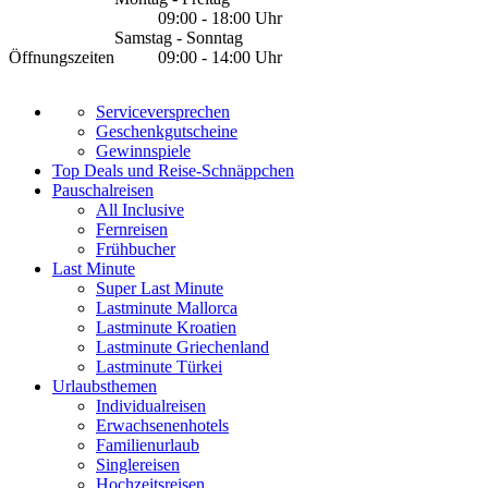
09:00 - 18:00 Uhr
Samstag - Sonntag
Öffnungszeiten
09:00 - 14:00 Uhr
Serviceversprechen
Geschenkgutscheine
Gewinnspiele
Top Deals und Reise-Schnäppchen
Pauschalreisen
All Inclusive
Fernreisen
Frühbucher
Last Minute
Super Last Minute
Lastminute Mallorca
Lastminute Kroatien
Lastminute Griechenland
Lastminute Türkei
Urlaubsthemen
Individualreisen
Erwachsenenhotels
Familienurlaub
Singlereisen
Hochzeitsreisen