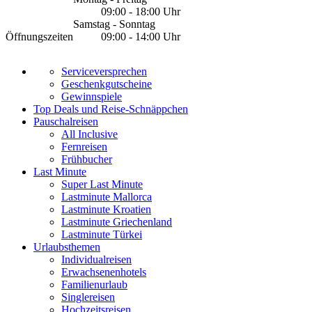
09:00 - 18:00 Uhr
Samstag - Sonntag
Öffnungszeiten
09:00 - 14:00 Uhr
Serviceversprechen
Geschenkgutscheine
Gewinnspiele
Top Deals und Reise-Schnäppchen
Pauschalreisen
All Inclusive
Fernreisen
Frühbucher
Last Minute
Super Last Minute
Lastminute Mallorca
Lastminute Kroatien
Lastminute Griechenland
Lastminute Türkei
Urlaubsthemen
Individualreisen
Erwachsenenhotels
Familienurlaub
Singlereisen
Hochzeitsreisen