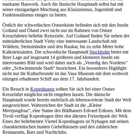
markante Bauwerk. Auch die finnische Hauptstadt selbst hat mit
seiner einzigartigen Mischung aus Klassizismus, Jugendstil und
Funktionalismus einiges zu bieten.
Östlich der schwedischen Ostseeküste befinden sich mit den Inseln
Gotland und Öland zwei nicht nur im Rahmen von Ostsee
Kreuzfahrten beliebte Reiseziele. Auf Gotland finden Sie neben der
mittelalterlichen Stadt Visby eine interessante Landschaft mit
Wäldern, Steinstränden und den Raukar, bis zu zehn Meter hohe
Kalksteinsäulen. Die schwedische Hauptstadt
Stockholm
bietet mit
Ihrer Lage auf insgesamt 14 größeren und kleineren Inseln ein
interessantes Bild und wird daher auch als „Venedig des Nordens“
oder „Schwimmende Stadt“ bezeichnet. Ein besonderes Highlight
nicht nur für Kulturfreunde ist das Vasa Museum mit dem weltweit
einzigen erhaltenen Schiff aus dem 17. Jahrhundert.
Ein Besuch in
Kopenhagen
sollten Sie sich bei einer Ostsee
Kreuzfahrt möglichst nicht entgehen lassen. Die dänische
Hauptstadt wurde bereits mehrfach als lebenswerteste Stadt der Welt
ausgezeichnet. Wahrzeichen der Stadt ist die „Kleine
Meerjungfrau“, eine Statue des Bildhauers Edvard Eriksen. Mit dem
Tivoli verfügt Kopenhagen über den ältesten Freizeitpark der Welt.
Eines der beliebtesten Viertel Kopenhagens ist Nyhagen mit seinen
charakteristischen bunten Giebelhäusern und den zahlreichen
Restaurants, Bars und Nachtclubs.