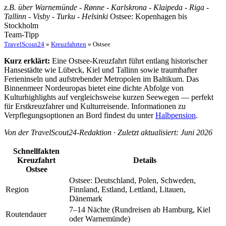
z.B. über Warnemünde - Rønne - Karlskrona - Klaipeda - Riga -
Tallinn - Visby - Turku - Helsinki
Ostsee: Kopenhagen bis
Stockholm
Team-Tipp
TravelScout24
»
Kreuzfahrten
» Ostsee
Kurz erklärt:
Eine Ostsee-Kreuzfahrt führt entlang historischer
Hansestädte wie Lübeck, Kiel und Tallinn sowie traumhafter
Ferieninseln und aufstrebender Metropolen im Baltikum. Das
Binnenmeer Nordeuropas bietet eine dichte Abfolge von
Kulturhighlights auf vergleichsweise kurzen Seewegen — perfekt
für Erstkreuzfahrer und Kulturreisende. Informationen zu
Verpflegungsoptionen an Bord findest du unter
Halbpension
.
Von der TravelScout24-Redaktion · Zuletzt aktualisiert: Juni 2026
Schnellfakten
Kreuzfahrt
Details
Ostsee
Ostsee: Deutschland, Polen, Schweden,
Region
Finnland, Estland, Lettland, Litauen,
Dänemark
7–14 Nächte (Rundreisen ab Hamburg, Kiel
Routendauer
oder Warnemünde)