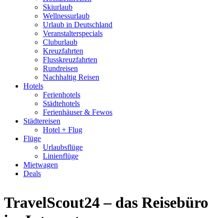
Skiurlaub
Wellnessurlaub
Urlaub in Deutschland
Veranstalterspecials
Cluburlaub
Kreuzfahrten
Flusskreuzfahrten
Rundreisen
Nachhaltig Reisen
Hotels
Ferienhotels
Städtehotels
Ferienhäuser & Fewos
Städtereisen
Hotel + Flug
Flüge
Urlaubsflüge
Linienflüge
Mietwagen
Deals
TravelScout24 – das Reisebüro