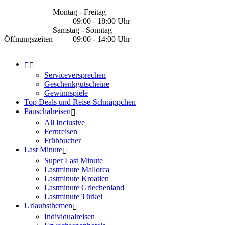
Montag - Freitag
09:00 - 18:00 Uhr
Samstag - Sonntag
Öffnungszeiten
09:00 - 14:00 Uhr
Serviceversprechen
Geschenkgutscheine
Gewinnspiele
Top Deals und Reise-Schnäppchen
Pauschalreisen
All Inclusive
Fernreisen
Frühbucher
Last Minute
Super Last Minute
Lastminute Mallorca
Lastminute Kroatien
Lastminute Griechenland
Lastminute Türkei
Urlaubsthemen
Individualreisen