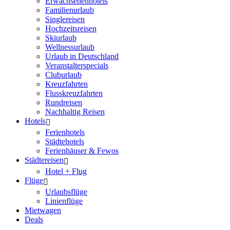
Erwachsenenhotels
Familienurlaub
Singlereisen
Hochzeitsreisen
Skiurlaub
Wellnessurlaub
Urlaub in Deutschland
Veranstalterspecials
Cluburlaub
Kreuzfahrten
Flusskreuzfahrten
Rundreisen
Nachhaltig Reisen
Hotels
Ferienhotels
Städtehotels
Ferienhäuser & Fewos
Städtereisen
Hotel + Flug
Flüge
Urlaubsflüge
Linienflüge
Mietwagen
Deals