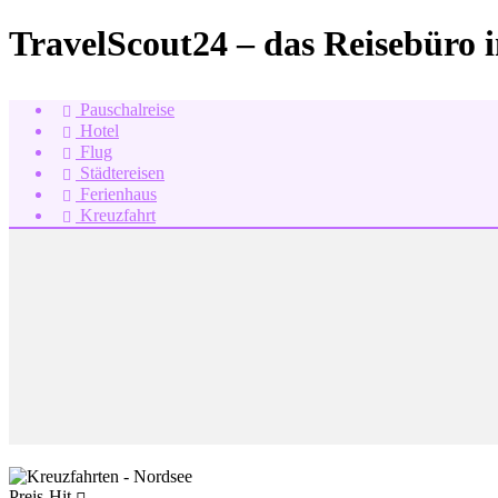
TravelScout24 – das Reisebüro 
Pauschalreise
Hotel
Flug
Städtereisen
Ferienhaus
Kreuzfahrt
Preis-Hit