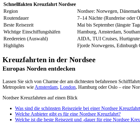
Schnellfakten Kreuzfahrt Nordsee
Region
Nordsee: Norwegen, Dänemark, 
Routendauer
7–14 Nächte (Rundreise oder 
Beste Reisezeit
Mai bis September (längste Tage
Wichtige Einschiffungshäfen
Hamburg, Amsterdam, Southam
Reedereien (Auswahl)
AIDA, TUI Cruises, Hurtigrute
Highlights
Fjorde Norwegens, Edinburgh C
Kreuzfahrten in der Nordsee
Europas Norden entdecken
Lassen Sie sich von Charme der am dichtesten befahrenen Schifffahrt
Metropolen wie
Amsterdam
,
London
, Hamburg oder Oslo – eine Nor
Nordsee Kreuzfahrten auf einen Blick
Was sind die schönsten Reiseziele bei einer Nordsee Kreuzfahr
Welche Anbieter gibt es für eine Nordsee Kreuzfahrt?
Welche ist die beste Reisezeit und -dauer für eine Nordsee Kre