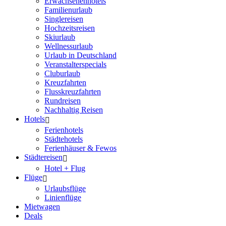
Erwachsenenhotels
Familienurlaub
Singlereisen
Hochzeitsreisen
Skiurlaub
Wellnessurlaub
Urlaub in Deutschland
Veranstalterspecials
Cluburlaub
Kreuzfahrten
Flusskreuzfahrten
Rundreisen
Nachhaltig Reisen
Hotels
Ferienhotels
Städtehotels
Ferienhäuser & Fewos
Städtereisen
Hotel + Flug
Flüge
Urlaubsflüge
Linienflüge
Mietwagen
Deals