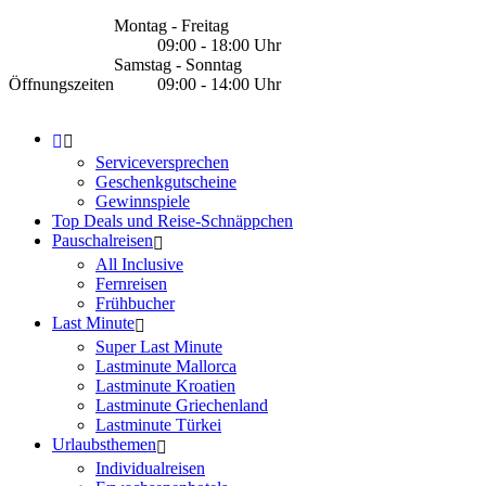
Montag - Freitag
09:00 - 18:00 Uhr
Samstag - Sonntag
Öffnungszeiten
09:00 - 14:00 Uhr
Serviceversprechen
Geschenkgutscheine
Gewinnspiele
Top Deals und Reise-Schnäppchen
Pauschalreisen
All Inclusive
Fernreisen
Frühbucher
Last Minute
Super Last Minute
Lastminute Mallorca
Lastminute Kroatien
Lastminute Griechenland
Lastminute Türkei
Urlaubsthemen
Individualreisen