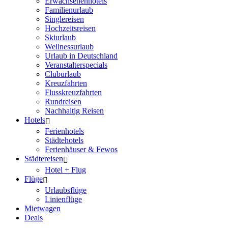
Erwachsenenhotels
Familienurlaub
Singlereisen
Hochzeitsreisen
Skiurlaub
Wellnessurlaub
Urlaub in Deutschland
Veranstalterspecials
Cluburlaub
Kreuzfahrten
Flusskreuzfahrten
Rundreisen
Nachhaltig Reisen
Hotels
Ferienhotels
Städtehotels
Ferienhäuser & Fewos
Städtereisen
Hotel + Flug
Flüge
Urlaubsflüge
Linienflüge
Mietwagen
Deals