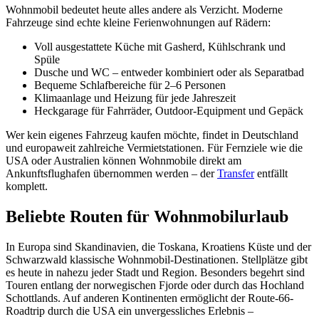
Wohnmobil bedeutet heute alles andere als Verzicht. Moderne
Fahrzeuge sind echte kleine Ferienwohnungen auf Rädern:
Voll ausgestattete Küche mit Gasherd, Kühlschrank und
Spüle
Dusche und WC – entweder kombiniert oder als Separatbad
Bequeme Schlafbereiche für 2–6 Personen
Klimaanlage und Heizung für jede Jahreszeit
Heckgarage für Fahrräder, Outdoor-Equipment und Gepäck
Wer kein eigenes Fahrzeug kaufen möchte, findet in Deutschland
und europaweit zahlreiche Vermietstationen. Für Fernziele wie die
USA oder Australien können Wohnmobile direkt am
Ankunftsflughafen übernommen werden – der
Transfer
entfällt
komplett.
Beliebte Routen für Wohnmobilurlaub
In Europa sind Skandinavien, die Toskana, Kroatiens Küste und der
Schwarzwald klassische Wohnmobil-Destinationen. Stellplätze gibt
es heute in nahezu jeder Stadt und Region. Besonders begehrt sind
Touren entlang der norwegischen Fjorde oder durch das Hochland
Schottlands. Auf anderen Kontinenten ermöglicht der Route-66-
Roadtrip durch die USA ein unvergessliches Erlebnis –