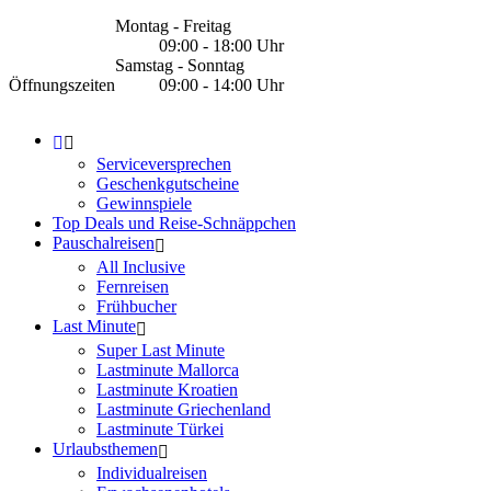
Montag - Freitag
09:00 - 18:00 Uhr
Samstag - Sonntag
Öffnungszeiten
09:00 - 14:00 Uhr
Serviceversprechen
Geschenkgutscheine
Gewinnspiele
Top Deals und Reise-Schnäppchen
Pauschalreisen
All Inclusive
Fernreisen
Frühbucher
Last Minute
Super Last Minute
Lastminute Mallorca
Lastminute Kroatien
Lastminute Griechenland
Lastminute Türkei
Urlaubsthemen
Individualreisen