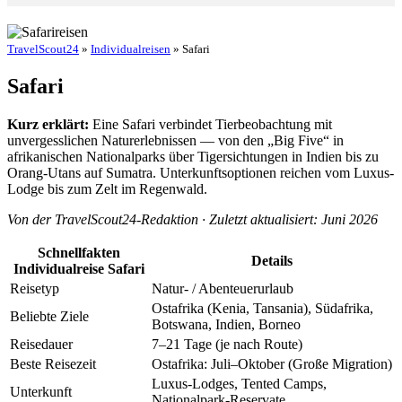
TravelScout24
»
Individualreisen
» Safari
Safari
Kurz erklärt:
Eine Safari verbindet Tierbeobachtung mit
unvergesslichen Naturerlebnissen — von den „Big Five“ in
afrikanischen Nationalparks über Tigersichtungen in Indien bis zu
Orang-Utans auf Sumatra. Unterkunftsoptionen reichen vom Luxus-
Lodge bis zum Zelt im Regenwald.
Von der TravelScout24-Redaktion · Zuletzt aktualisiert: Juni 2026
Schnellfakten
Details
Individualreise Safari
Reisetyp
Natur- / Abenteuerurlaub
Ostafrika (Kenia, Tansania), Südafrika,
Beliebte Ziele
Botswana, Indien, Borneo
Reisedauer
7–21 Tage (je nach Route)
Beste Reisezeit
Ostafrika: Juli–Oktober (Große Migration)
Luxus-Lodges, Tented Camps,
Unterkunft
Nationalpark-Reservate