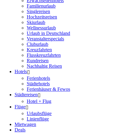
Erwachsenenhotels
Familienurlaub
Singlereisen
Hochzeitsreisen
Skiurlaub
Wellnessurlaub
Urlaub in Deutschland
Veranstalterspecials
Cluburlaub
Kreuzfahrten
Flusskreuzfahrten
Rundreisen
Nachhaltig Reisen
Hotels
Ferienhotels
Städtehotels
Ferienhäuser & Fewos
Städtereisen
Hotel + Flug
Flüge
Urlaubsflüge
Linienflüge
Mietwagen
Deals