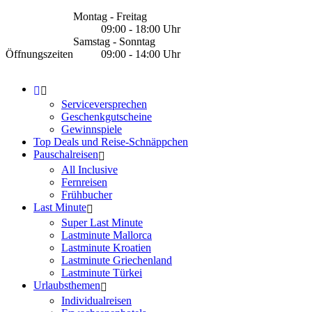
Montag - Freitag
09:00 - 18:00 Uhr
Samstag - Sonntag
Öffnungszeiten
09:00 - 14:00 Uhr
Serviceversprechen
Geschenkgutscheine
Gewinnspiele
Top Deals und Reise-Schnäppchen
Pauschalreisen
All Inclusive
Fernreisen
Frühbucher
Last Minute
Super Last Minute
Lastminute Mallorca
Lastminute Kroatien
Lastminute Griechenland
Lastminute Türkei
Urlaubsthemen
Individualreisen