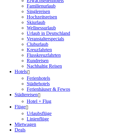
Erwachsenenhotels
Familienurlaub
Singlereisen
Hochzeitsreisen
Skiurlaub
Wellnessurlaub
Urlaub in Deutschland
Veranstalterspecials
Cluburlaub
Kreuzfahrten
Flusskreuzfahrten
Rundreisen
Nachhaltig Reisen
Hotels
Ferienhotels
Städtehotels
Ferienhäuser & Fewos
Städtereisen
Hotel + Flug
Flüge
Urlaubsflüge
Linienflüge
Mietwagen
Deals