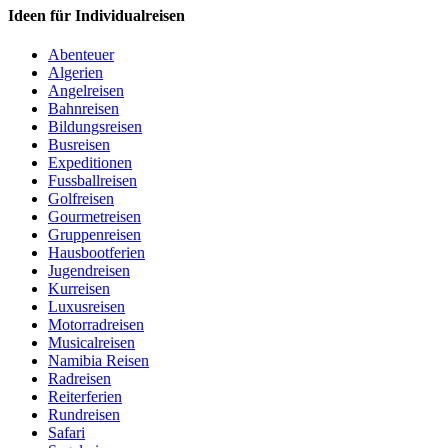
Ideen für Individualreisen
Abenteuer
Algerien
Angelreisen
Bahnreisen
Bildungsreisen
Busreisen
Expeditionen
Fussballreisen
Golfreisen
Gourmetreisen
Gruppenreisen
Hausbootferien
Jugendreisen
Kurreisen
Luxusreisen
Motorradreisen
Musicalreisen
Namibia Reisen
Radreisen
Reiterferien
Rundreisen
Safari