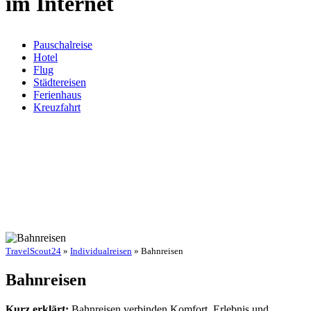
im Internet
Pauschalreise
Hotel
Flug
Städtereisen
Ferienhaus
Kreuzfahrt
TravelScout24
»
Individualreisen
» Bahnreisen
Bahnreisen
Kurz erklärt:
Bahnreisen verbinden Komfort, Erlebnis und