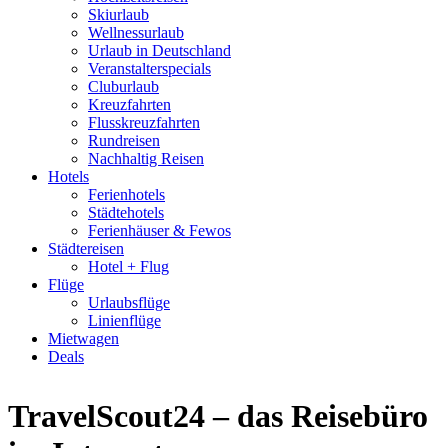
Skiurlaub
Wellnessurlaub
Urlaub in Deutschland
Veranstalterspecials
Cluburlaub
Kreuzfahrten
Flusskreuzfahrten
Rundreisen
Nachhaltig Reisen
Hotels
Ferienhotels
Städtehotels
Ferienhäuser & Fewos
Städtereisen
Hotel + Flug
Flüge
Urlaubsflüge
Linienflüge
Mietwagen
Deals
TravelScout24 – das Reisebüro