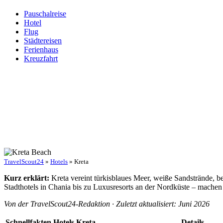
Pauschalreise
Hotel
Flug
Städtereisen
Ferienhaus
Kreuzfahrt
TravelScout24
»
Hotels
» Kreta
Kurz erklärt:
Kreta vereint türkisblaues Meer, weiße Sandstrände, be
Stadthotels in Chania bis zu Luxusresorts an der Nordküste – mache
Von der TravelScout24-Redaktion · Zuletzt aktualisiert: Juni 2026
Schnellfakten Hotels Kreta
Details