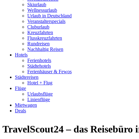
Skiurlaub
Wellnessurlaub
Urlaub in Deutschland
Veranstalterspecials
Cluburlaub
Kreuzfahrten
Flusskreuzfahrten
Rundreisen
Nachhaltig Reisen
Hotels
Ferienhotels
Städtehotels
Ferienhäuser & Fewos
Städtereisen
Hotel + Flug
Flüge
Urlaubsflüge
Linienflüge
Mietwagen
Deals
TravelScout24 – das Reisebüro 