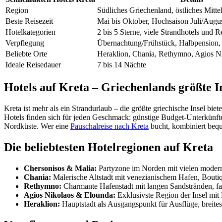
Region
Südliches Griechenland, östliches Mitte
Beste Reisezeit
Mai bis Oktober, Hochsaison Juli/Augu
Hotelkategorien
2 bis 5 Sterne, viele Strandhotels und R
Verpflegung
Übernachtung/Frühstück, Halbpension, 
Beliebte Orte
Heraklion, Chania, Rethymno, Agios Ni
Ideale Reisedauer
7 bis 14 Nächte
Hotels auf Kreta – Griechenlands größte I
Kreta ist mehr als ein Strandurlaub – die größte griechische Insel bi
Hotels finden sich für jeden Geschmack: günstige Budget-Unterkünft
Nordküste. Wer eine
Pauschalreise nach Kreta
bucht, kombiniert bequ
Die beliebtesten Hotelregionen auf Kreta
Chersonisos & Malia:
Partyzone im Norden mit vielen modern
Chania:
Malerische Altstadt mit venezianischem Hafen, Boutiq
Rethymno:
Charmante Hafenstadt mit langen Sandstränden, fa
Agios Nikolaos & Elounda:
Exklusivste Region der Insel mit
Heraklion:
Hauptstadt als Ausgangspunkt für Ausflüge, breite