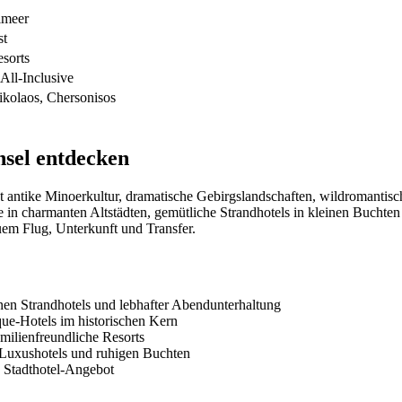
lmeer
st
esorts
All-Inclusive
kolaos, Chersonisos
nsel entdecken
etet antike Minoerkultur, dramatische Gebirgslandschaften, wildromanti
e in charmanten Altstädten, gemütliche Strandhotels in kleinen Bucht
em Flug, Unterkunft und Transfer.
en Strandhotels und lebhafter Abendunterhaltung
ue-Hotels im historischen Kern
milienfreundliche Resorts
 Luxushotels und ruhigen Buchten
s Stadthotel-Angebot