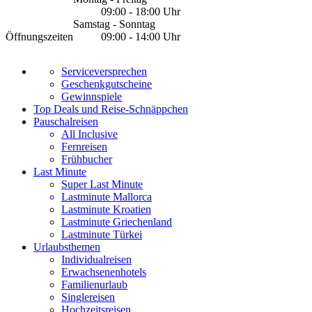
09:00 - 18:00 Uhr
Samstag - Sonntag
Öffnungszeiten
09:00 - 14:00 Uhr
Serviceversprechen
Geschenkgutscheine
Gewinnspiele
Top Deals und Reise-Schnäppchen
Pauschalreisen
All Inclusive
Fernreisen
Frühbucher
Last Minute
Super Last Minute
Lastminute Mallorca
Lastminute Kroatien
Lastminute Griechenland
Lastminute Türkei
Urlaubsthemen
Individualreisen
Erwachsenenhotels
Familienurlaub
Singlereisen
Hochzeitsreisen