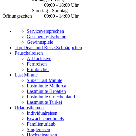
09:00 - 18:00 Uhr
Samstag - Sonntag
Öffnungszeiten
09:00 - 14:00 Uhr
Serviceversprechen
Geschenkgutscheine
Gewinnspiele
Top Deals und Reise-Schnäppchen
Pauschalreisen
All Inclusive
Fernreisen
Frühbucher
Last Minute
Super Last Minute
Lastminute Mallorca
Lastminute Kroatien
Lastminute Griechenland
Lastminute Türkei
Urlaubsthemen
Individualreisen
Erwachsenenhotels
Familienurlaub
Singlereisen
Hochzeitsreisen