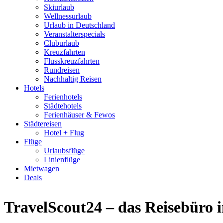
Skiurlaub
Wellnessurlaub
Urlaub in Deutschland
Veranstalterspecials
Cluburlaub
Kreuzfahrten
Flusskreuzfahrten
Rundreisen
Nachhaltig Reisen
Hotels
Ferienhotels
Städtehotels
Ferienhäuser & Fewos
Städtereisen
Hotel + Flug
Flüge
Urlaubsflüge
Linienflüge
Mietwagen
Deals
TravelScout24 – das Reisebüro 