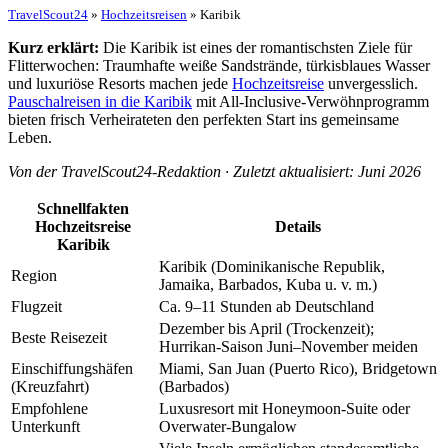
TravelScout24
»
Hochzeitsreisen
» Karibik
Kurz erklärt:
Die Karibik ist eines der romantischsten Ziele für
Flitterwochen: Traumhafte weiße Sandstrände, türkisblaues Wasser
und luxuriöse Resorts machen jede
Hochzeitsreise
unvergesslich.
Pauschalreisen in die Karibik
mit All-Inclusive-Verwöhnprogramm
bieten frisch Verheirateten den perfekten Start ins gemeinsame
Leben.
Von der TravelScout24-Redaktion · Zuletzt aktualisiert: Juni 2026
Schnellfakten
Hochzeitsreise
Details
Karibik
Karibik (Dominikanische Republik,
Region
Jamaika, Barbados, Kuba u. v. m.)
Flugzeit
Ca. 9–11 Stunden ab Deutschland
Dezember bis April (Trockenzeit);
Beste Reisezeit
Hurrikan-Saison Juni–November meiden
Einschiffungshäfen
Miami, San Juan (Puerto Rico), Bridgetown
(Kreuzfahrt)
(Barbados)
Empfohlene
Luxusresort mit Honeymoon-Suite oder
Unterkunft
Overwater-Bungalow