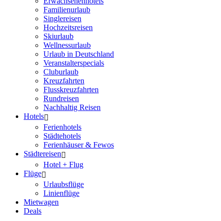
Erwachsenenhotels
Familienurlaub
Singlereisen
Hochzeitsreisen
Skiurlaub
Wellnessurlaub
Urlaub in Deutschland
Veranstalterspecials
Cluburlaub
Kreuzfahrten
Flusskreuzfahrten
Rundreisen
Nachhaltig Reisen
Hotels
Ferienhotels
Städtehotels
Ferienhäuser & Fewos
Städtereisen
Hotel + Flug
Flüge
Urlaubsflüge
Linienflüge
Mietwagen
Deals