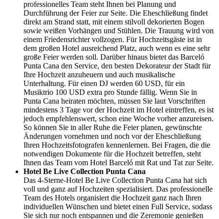
professionelles Team steht Ihnen bei Planung und
Durchführung der Feier zur Seite. Die Eheschließung findet
direkt am Strand statt, mit einem stilvoll dekorierten Bogen
sowie weißen Vorhängen und Stühlen. Die Trauung wird von
einem Friedensrichter vollzogen. Für Hochzeitsgäste ist in
dem großen Hotel ausreichend Platz, auch wenn es eine sehr
große Feier werden soll. Darüber hinaus bietet das Barceló
Punta Cana den Service, den besten Dekorateur der Stadt für
Ihre Hochzeit anzuheuern und auch musikalische
Unterhaltung. Für einen DJ werden 60 USD, für ein
Musiktrio 100 USD extra pro Stunde fällig. Wenn Sie in
Punta Cana heiraten möchten, müssen Sie laut Vorschriften
mindestens 3 Tage vor der Hochzeit im Hotel eintreffen, es ist
jedoch empfehlenswert, schon eine Woche vorher anzureisen.
So können Sie in aller Ruhe die Feier planen, gewünschte
Änderungen vornehmen und noch vor der Eheschließung
Ihren Hochzeitsfotografen kennenlernen. Bei Fragen, die die
notwendigen Dokumente für die Hochzeit betreffen, steht
Ihnen das Team vom Hotel Barceló mit Rat und Tat zur Seite.
Hotel Be Live Collection Punta Cana
Das 4-Sterne-Hotel Be Live Collection Punta Cana hat sich
voll und ganz auf Hochzeiten spezialisiert. Das professionelle
Team des Hotels organisiert die Hochzeit ganz nach Ihren
individuellen Wünschen und bietet einen Full Service, sodass
Sie sich nur noch entspannen und die Zeremonie genießen