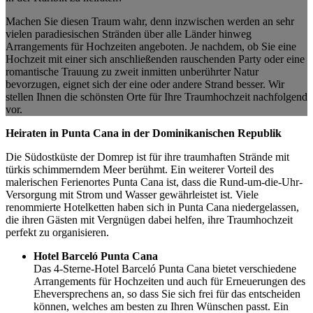
Machen Sie diesen Traum wahr, denn inzwischen werden an sehr
vielen paradiesischen Stränden über alle Länder hinweg
Arrangements für Hochzeiten angeboten. Je nachdem, ob Sie eine
Hochzeit mit einer sich anschließenden rauschenden Party oder eine
romantische Trauung zu zweit inmitten unberührter Natur
bevorzugen, eignet sich der eine oder andere Strand besser. Wir
stellen Ihnen die schönsten Orte für Ihre Traumhochzeit nachfolgend
vor.
Heiraten in Punta Cana in der Dominikanischen Republik
Die Südostküste der Domrep ist für ihre traumhaften Strände mit
türkis schimmerndem Meer berühmt. Ein weiterer Vorteil des
malerischen Ferienortes Punta Cana ist, dass die Rund-um-die-Uhr-
Versorgung mit Strom und Wasser gewährleistet ist. Viele
renommierte Hotelketten haben sich in Punta Cana niedergelassen,
die ihren Gästen mit Vergnügen dabei helfen, ihre Traumhochzeit
perfekt zu organisieren.
Hotel Barceló Punta Cana
Das 4-Sterne-Hotel Barceló Punta Cana bietet verschiedene
Arrangements für Hochzeiten und auch für Erneuerungen des
Eheversprechens an, so dass Sie sich frei für das entscheiden
können, welches am besten zu Ihren Wünschen passt. Ein