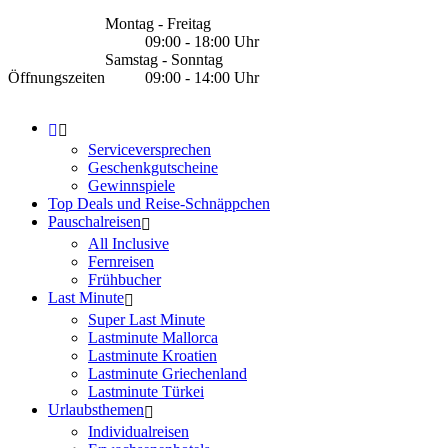
Montag - Freitag
09:00 - 18:00 Uhr
Samstag - Sonntag
Öffnungszeiten
09:00 - 14:00 Uhr
Serviceversprechen
Geschenkgutscheine
Gewinnspiele
Top Deals und Reise-Schnäppchen
Pauschalreisen
All Inclusive
Fernreisen
Frühbucher
Last Minute
Super Last Minute
Lastminute Mallorca
Lastminute Kroatien
Lastminute Griechenland
Lastminute Türkei
Urlaubsthemen
Individualreisen