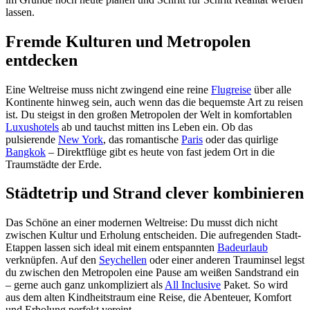
lassen.
Fremde Kulturen und Metropolen
entdecken
Eine Weltreise muss nicht zwingend eine reine
Flugreise
über alle
Kontinente hinweg sein, auch wenn das die bequemste Art zu reisen
ist. Du steigst in den großen Metropolen der Welt in komfortablen
Luxushotels
ab und tauchst mitten ins Leben ein. Ob das
pulsierende
New York
, das romantische
Paris
oder das quirlige
Bangkok
– Direktflüge gibt es heute von fast jedem Ort in die
Traumstädte der Erde.
Städtetrip und Strand clever kombinieren
Das Schöne an einer modernen Weltreise: Du musst dich nicht
zwischen Kultur und Erholung entscheiden. Die aufregenden Stadt-
Etappen lassen sich ideal mit einem entspannten
Badeurlaub
verknüpfen. Auf den
Seychellen
oder einer anderen Trauminsel legst
du zwischen den Metropolen eine Pause am weißen Sandstrand ein
– gerne auch ganz unkompliziert als
All Inclusive
Paket. So wird
aus dem alten Kindheitstraum eine Reise, die Abenteuer, Komfort
und Erholung perfekt vereint.