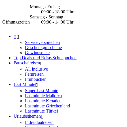
Montag - Freitag
09:00 - 18:00 Uhr
Samstag - Sonntag
Öffnungszeiten
09:00 - 14:00 Uhr
Serviceversprechen
Geschenkgutscheine
Gewinnspiele
Top Deals und Reise-Schnäppchen
Pauschalreisen
All Inclusive
Fernreisen
Frühbucher
Last Minute
Super Last Minute
Lastminute Mallorca
Lastminute Kroatien
Lastminute Griechenland
Lastminute Türkei
Urlaubsthemen
Individualreisen