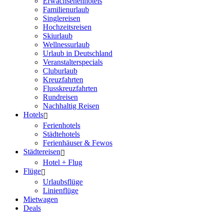
Erwachsenenhotels
Familienurlaub
Singlereisen
Hochzeitsreisen
Skiurlaub
Wellnessurlaub
Urlaub in Deutschland
Veranstalterspecials
Cluburlaub
Kreuzfahrten
Flusskreuzfahrten
Rundreisen
Nachhaltig Reisen
Hotels
Ferienhotels
Städtehotels
Ferienhäuser & Fewos
Städtereisen
Hotel + Flug
Flüge
Urlaubsflüge
Linienflüge
Mietwagen
Deals