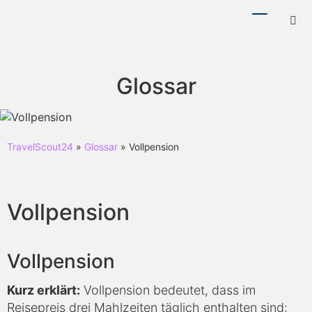
Menü
Hotl
ein-/ausb
ein-
Glossar
TravelScout24
»
Glossar
» Vollpension
Vollpension
Vollpension
Kurz erklärt:
Vollpension bedeutet, dass im
Reisepreis drei Mahlzeiten täglich enthalten sind: