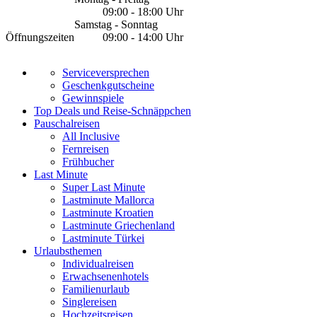
09:00 - 18:00 Uhr
Samstag - Sonntag
Öffnungszeiten
09:00 - 14:00 Uhr
Serviceversprechen
Geschenkgutscheine
Gewinnspiele
Top Deals und Reise-Schnäppchen
Pauschalreisen
All Inclusive
Fernreisen
Frühbucher
Last Minute
Super Last Minute
Lastminute Mallorca
Lastminute Kroatien
Lastminute Griechenland
Lastminute Türkei
Urlaubsthemen
Individualreisen
Erwachsenenhotels
Familienurlaub
Singlereisen
Hochzeitsreisen