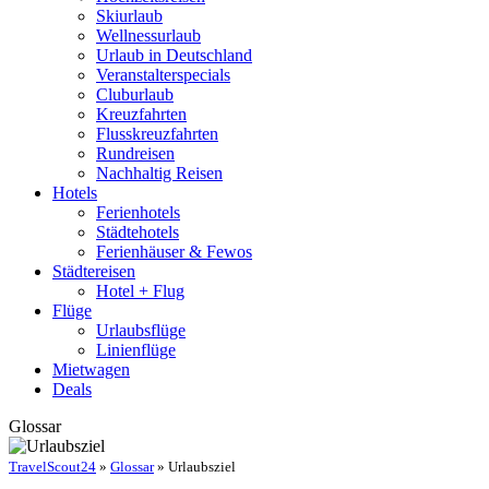
Skiurlaub
Wellnessurlaub
Urlaub in Deutschland
Veranstalterspecials
Cluburlaub
Kreuzfahrten
Flusskreuzfahrten
Rundreisen
Nachhaltig Reisen
Hotels
Ferienhotels
Städtehotels
Ferienhäuser & Fewos
Städtereisen
Hotel + Flug
Flüge
Urlaubsflüge
Linienflüge
Mietwagen
Deals
Glossar
TravelScout24
»
Glossar
» Urlaubsziel