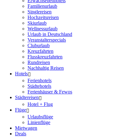
Erwachsenenhotels
Familienurlaub
Singlereisen
Hochzeitsreisen
Skiurlaub
Wellnessurlaub
Urlaub in Deutschland
Veranstalterspecials
Cluburlaub
Kreuzfahrten
Flusskreuzfahrten
Rundreisen
Nachhaltig Reisen
Hotels
Ferienhotels
Städtehotels
Ferienhäuser & Fewos
Städtereisen
Hotel + Flug
Flüge
Urlaubsflüge
Linienflüge
Mietwagen
Deals