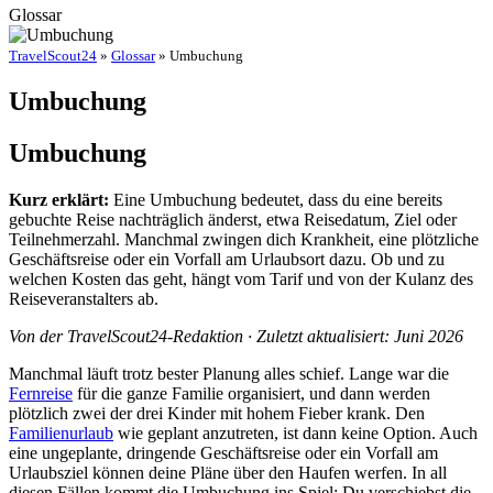
Glossar
TravelScout24
»
Glossar
» Umbuchung
Umbuchung
Umbuchung
Kurz erklärt:
Eine Umbuchung bedeutet, dass du eine bereits
gebuchte Reise nachträglich änderst, etwa Reisedatum, Ziel oder
Teilnehmerzahl. Manchmal zwingen dich Krankheit, eine plötzliche
Geschäftsreise oder ein Vorfall am Urlaubsort dazu. Ob und zu
welchen Kosten das geht, hängt vom Tarif und von der Kulanz des
Reiseveranstalters ab.
Von der TravelScout24-Redaktion · Zuletzt aktualisiert: Juni 2026
Manchmal läuft trotz bester Planung alles schief. Lange war die
Fernreise
für die ganze Familie organisiert, und dann werden
plötzlich zwei der drei Kinder mit hohem Fieber krank. Den
Familienurlaub
wie geplant anzutreten, ist dann keine Option. Auch
eine ungeplante, dringende Geschäftsreise oder ein Vorfall am
Urlaubsziel können deine Pläne über den Haufen werfen. In all
diesen Fällen kommt die Umbuchung ins Spiel: Du verschiebst die