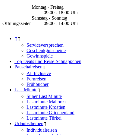
Montag - Freitag
09:00 - 18:00 Uhr
Samstag - Sonntag
Öffnungszeiten
09:00 - 14:00 Uhr
Serviceversprechen
Geschenkgutscheine
Gewinnspiele
Top Deals und Reise-Schnäppchen
Pauschalreisen
All Inclusive
Fernreisen
Frühbucher
Last Minute
Super Last Minute
Lastminute Mallorca
Lastminute Kroatien
Lastminute Griechenland
Lastminute Türkei
Urlaubsthemen
Individualreisen