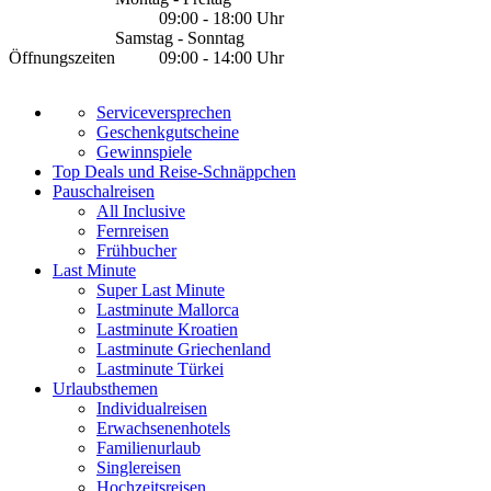
09:00 - 18:00 Uhr
Samstag - Sonntag
Öffnungszeiten
09:00 - 14:00 Uhr
Serviceversprechen
Geschenkgutscheine
Gewinnspiele
Top Deals und Reise-Schnäppchen
Pauschalreisen
All Inclusive
Fernreisen
Frühbucher
Last Minute
Super Last Minute
Lastminute Mallorca
Lastminute Kroatien
Lastminute Griechenland
Lastminute Türkei
Urlaubsthemen
Individualreisen
Erwachsenenhotels
Familienurlaub
Singlereisen
Hochzeitsreisen