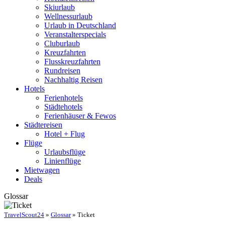
Skiurlaub
Wellnessurlaub
Urlaub in Deutschland
Veranstalterspecials
Cluburlaub
Kreuzfahrten
Flusskreuzfahrten
Rundreisen
Nachhaltig Reisen
Hotels
Ferienhotels
Städtehotels
Ferienhäuser & Fewos
Städtereisen
Hotel + Flug
Flüge
Urlaubsflüge
Linienflüge
Mietwagen
Deals
Glossar
TravelScout24
»
Glossar
» Ticket