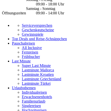
09:00 - 18:00 Uhr
Samstag - Sonntag
Öffnungszeiten
09:00 - 14:00 Uhr
Serviceversprechen
Geschenkgutscheine
Gewinnspiele
Top Deals und Reise-Schnäppchen
Pauschalreisen
All Inclusive
Fernreisen
Frühbucher
Last Minute
Super Last Minute
Lastminute Mallorca
Lastminute Kroatien
Lastminute Griechenland
Lastminute Türkei
Urlaubsthemen
Individualreisen
Erwachsenenhotels
Familienurlaub
Singlereisen
Hochzeitsreisen