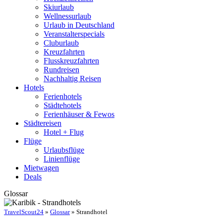
Skiurlaub
Wellnessurlaub
Urlaub in Deutschland
Veranstalterspecials
Cluburlaub
Kreuzfahrten
Flusskreuzfahrten
Rundreisen
Nachhaltig Reisen
Hotels
Ferienhotels
Städtehotels
Ferienhäuser & Fewos
Städtereisen
Hotel + Flug
Flüge
Urlaubsflüge
Linienflüge
Mietwagen
Deals
Glossar
TravelScout24
»
Glossar
» Strandhotel